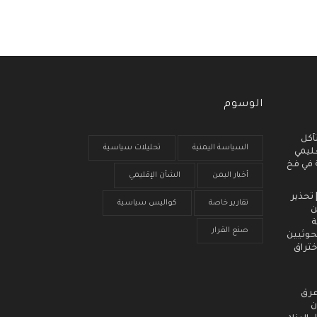
الوسوم
آكل
السياسة اليمنية
تحليلات سياسية
عليمي
ة في فخ
أخبار اليمن
الشأن الإقليمي
 انذار مبكر (3) | تحذير
تقارير خاصة
كواليس سياسية
ن
ة
صنع القرار
حوثيين
ختراق
عرق
ن