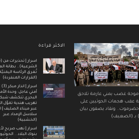
الاكثر قراءة
اسرار | تحذيرات من (ت
الشرعية).. بطانة ال
تُغرق الرئاسة اليمنيّ
(القرارات المنفردة)
اسرار |
أمني عاجل: وحدة الأم
 موجة غضب يمني عارمة تلاحق
البحري تنكشف شبك
ة عقب هجمات الحوثيين على
تهريب هندية تموّل ال
عبر ميناء الصليف | ا
ضرموت.. ونقاد يصفون بيان
سلاسل الإمداد عبر
) بـ (الضعيف)
(الخشبية)
اسرار | نهب صريح لأ
بنوك البلاد .. الحوثيو