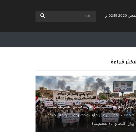
اكثر قراءة
اسرار | موجة غضب يمني عارمة تلاحق الشرعية عقب
هجمات الحوثيين على مأرب وحضرموت.. ونقاد يصفون
بيان (الدفاع) بـ (الضعيف)