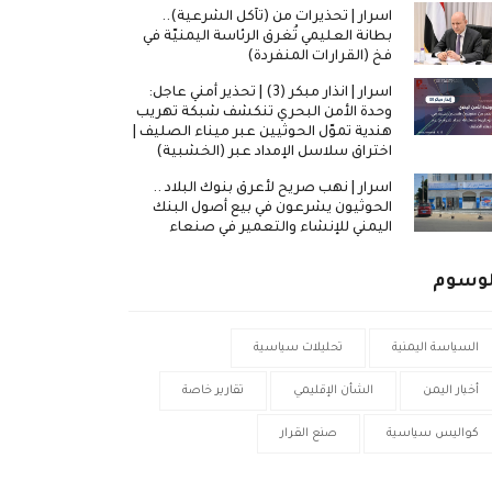
اسرار | تحذيرات من (تآكل الشرعية)..
بطانة العليمي تُغرق الرئاسة اليمنيّة في
فخ (القرارات المنفردة)
اسرار | انذار مبكر (3) | تحذير أمني عاجل:
وحدة الأمن البحري تنكشف شبكة تهريب
هندية تموّل الحوثيين عبر ميناء الصليف |
اختراق سلاسل الإمداد عبر (الخشبية)
اسرار | نهب صريح لأعرق بنوك البلاد ..
الحوثيون يشرعون في بيع أصول البنك
اليمني للإنشاء والتعمير في صنعاء
لوسوم
السياسة اليمنية
تحليلات سياسية
أخبار اليمن
الشأن الإقليمي
تقارير خاصة
كواليس سياسية
صنع القرار