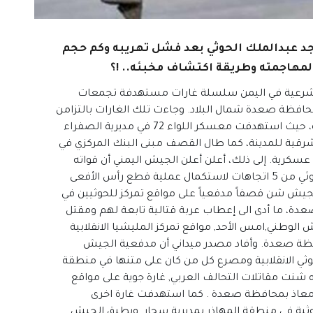
د عبدالملك الحوثي بعد فشل تهريبه وكم حجم
لمهاجمته وطريقة اكتشاف مخبئه.. !؟
لشرعية في اليمن سلسلة غارات مستهدفة تجمعات
فظة صعدة شمال البلاد. وجاءت تلك الغارات بالتزامن
مع المواجهات التي تشهدها جبهات المحافظة، حيث استهدفت معسكر اللواء 72 في مديرية الصفراء
رقية للمدينة، كما طال القصف مبنى البنك المركزي في
 عسكرية. إلى ذلك، أعلن أعلن الجيش اليمني أن قواته
تحاصر محافظة صعدة معقل زعيم جماعة الحوثي من 5 اتجاهات لاستكمال عملية قطع رأس الأفعى
ش شن قصفاً مدفعياً على مواقع تمركز للحوثيين في
دة، ما أدى الى إعطاب عربة قتالية تابعة لهم ومقتل
لوطني,امس الأحد, مواقع تمركز المليشيا الانقلابية
ة صعدة. وأفاد مصدر ميداني أن مدفعية الجيش
وثي الانقلابية ومصرع كل من كان على متنها في منطقة
ه شنت مقاتلات التحالف العربي, غارة جوية على مواقع
ي معاذ بمحافظة صعدة . كما استهدفت غارة اخرى
وثية في منطقة المهاذر بمديرية سحار. ويطبق الجيش