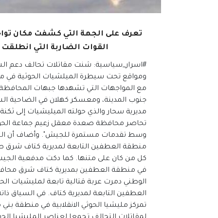
تعرف على الجهة التي كشفت مكان تواج
القوات الضاربة التي انطلقت 
#اسرار_سياسية: شنت مقاتلات تحالف دعم ا
ومواقع تحت سيطرة الميلشيات الحوثية في محا
جنوب المدينة، ومعسكر كهلان في الضاحية الش
مديرية سحار والذي حولته الميليشيات إلى ثكنة
وسط تقدمات مستمرة للجيش". وأضاف أن الجي
منطقة العطفين التابعة لمديرية كتاف شرق صع
كل من كان على متنها. كما دكت مدفعية الجيش ا
في منطقة العطفين بمديرية كتاف شرق محافظ
الوطني دمرت عربة قتالية تابعة لمليشيات الح
العطفين التابعة لمديرية كتاف. في السياق ذات
تمركز مليشيا الحوثي الانقلابية في منطقة بن
لمقاتلات التحالف تجمعا لعناصر المليشيا الح