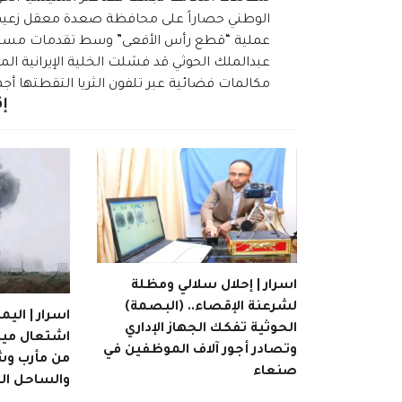
الوطني حصاراً على محافظة صعدة معقل زعيم 
عملية “قطع رأس الأفعى” وسط تقدمات مستمرة
عبدالملك الحوثي قد فشلت الخلية الإيرانية الم
مكالمات فضائية عبر تلفون الثريا التقطتها أجه
إق
اسرار | إحلال سلالي ومظلة
لشرعنة الإقصاء.. (البصمة)
اسرار | الي
الحوثية تفكك الجهاز الإداري
اشتعال ميد
وتصادر أجور آلاف الموظفين في
من مأرب وشب
صنعاء
والساحل الغ