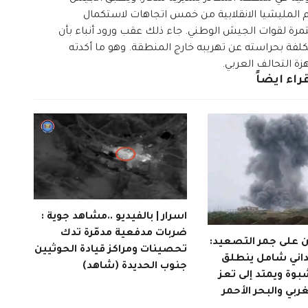
المليشيا الانقلابية من خمس اتجاهات لاستكمال
 لقوات الجيش الوطني. جاء ذلك عقب ورود أنباء بأن
كلفة بحراسته عن تهريبه خارج المنطقة. وهو ما أكدته
زة التحالف العربي.
راء ايضاً
اسرار | بالفيديو ..مشاهد جوية :
ضربات مدفعية مدمّرة تدك
من على جمر التصعيد:
تحصينات ومراكز قيادة الحوثيين
اني شامل ينطلق
جنوب الحديدة (شاهد)
وة ويمتد إلى تعز
ربي والبحر الأحمر