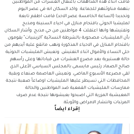
قامت اثناء هذه المداهمات باعتقال العشرات من المواطنين
بتهمة مناوئتهم للجماعة. واكد السكان انه في عصر اليوم
وتحديدا (الساعة الخامسة عصر الاحد) قامت اطقم تابعة
لمليشيا الحوثي باقتحام منازل في احياء السنينة ومذبح
وتفتيشها وانها اعتقلت 4 مواطنين من حي مذبح. وأشار السكان
بأن المليشيات مصحوبة بالشرطة النسائية "الزينبيات" يقومون
باقتحام المنازل في الاحياء المذكورة ونهب ماتقع عليه أيديهم من
حلي النساء والأموال اثناء التفتيش. وتعيش المليشيات الحوثية
حالة هستيرية بعد مصرع العشرات من قياداتها وعلى رأسهم
صالح الصماد رئيس مايسمى بالمجلس السياسي الأعلى الذي
لقي مصرعه الأسبوع الماضي. وتعيش العاصمة صنعاء وبقية
المحافظات التي تسيطر عليها المليشيات اوضاعاً صعبة نتيجة
ممارسات المليشيات القمعية ضد المواطنين والحالة
المعيشية المزرية التي اصبحوا يعيشونها نتيجة عدم صرف
المرتبات وانتشار الامراض والأوبئة.
إقراء ايضاً