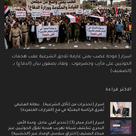
اسرار | موجة غضب يمني عارمة تلاحق الشرعية عقب هجمات
الحوثيين على مأرب وحضرموت.. ونقاد يصفون بيان (الدفاع) بـ
(الضعيف)
الاكثر قراءة
اسرار | تحذيرات من (تآكل الشرعية).. بطانة العليمي
تُغرق الرئاسة اليمنيّة في فخ (القرارات المنفردة)
اسرار | انذار مبكر (3) | تحذير أمني عاجل: وحدة الأمن
البحري تنكشف شبكة تهريب هندية تموّل الحوثيين عبر
ميناء الصليف | اختراق سلاسل الإمداد عبر (الخشبية)