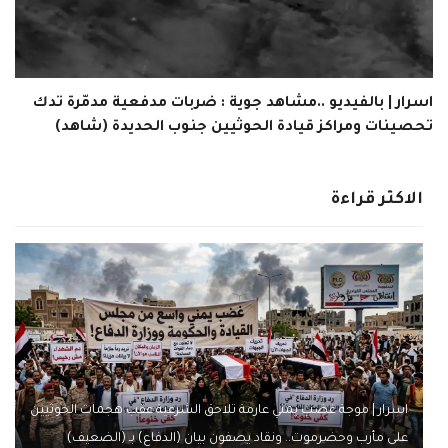
اسرار | بالفيديو ..مشاهد جوية : ضربات مدفعية مدمّرة تدك
تحصينات ومراكز قيادة الحوثيين جنوب الحديدة (شاهد)
الاكثر قراءة
اسرار | موجة غضب يمني عارمة تلاحق الشرعية عقب هجمات الحوثيين
على مأرب وحضرموت.. ونقاد يصفون بيان (الدفاع) بـ (الضعيف)