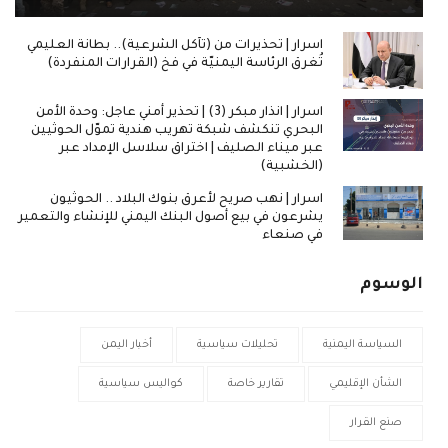
اسرار | تحذيرات من (تآكل الشرعية).. بطانة العليمي
تُغرق الرئاسة اليمنيّة في فخ (القرارات المنفردة)
اسرار | انذار مبكر (3) | تحذير أمني عاجل: وحدة الأمن
البحري تنكشف شبكة تهريب هندية تموّل الحوثيين
عبر ميناء الصليف | اختراق سلاسل الإمداد عبر
(الخشبية)
اسرار | نهب صريح لأعرق بنوك البلاد .. الحوثيون
يشرعون في بيع أصول البنك اليمني للإنشاء والتعمير
في صنعاء
الوسوم
السياسة اليمنية
تحليلات سياسية
أخبار اليمن
الشأن الإقليمي
تقارير خاصة
كواليس سياسية
صنع القرار