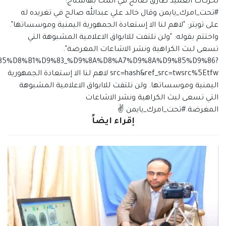
https://twitter.com/hashtag/%D8%AA%D8%AD%D8%AA_%D8