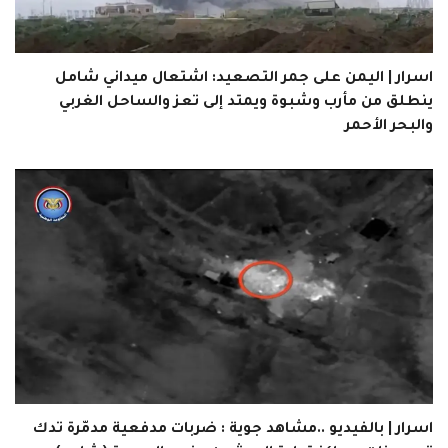
اسرار | اليمن على جمر التصعيد: اشتعال ميداني شامل
ينطلق من مأرب وشبوة ويمتد إلى تعز والساحل الغربي
والبحر الأحمر
اسرار | بالفيديو ..مشاهد جوية : ضربات مدفعية مدمّرة تدك