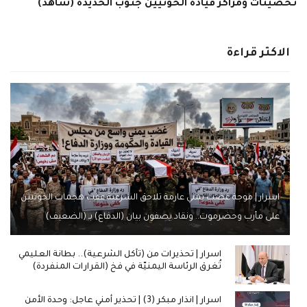
تحصينات ومراكز قيادة الحوثيين جنوب الحديدة (شاهد)
الاكثر قراءة
اسرار | موجة غضب يمني عارمة تلاحق الشرعية عقب هجمات الحوثيين
على مأرب وحضرموت.. ونقاد يصفون بيان (الدفاع) بـ (الضعيف)
اسرار | تحذيرات من (تآكل الشرعية).. بطانة العليمي
تُغرق الرئاسة اليمنيّة في فخ (القرارات المنفردة)
اسرار | انذار مبكر (3) | تحذير أمني عاجل: وحدة الأمن