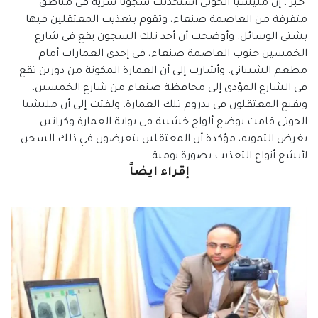
"خبر"، إن مليشيا الحوثي استحدثت سجونا سرية في مناطق
متفرقة من العاصمة صنعاء، وتقوم بتعذيب المعتقلين فيها
بشتى الوسائل. وأوضحت أن أحد تلك السجون يقع في شارع
الخمسين جنوب العاصمة صنعاء، في إحدى العمارات أمام
مطعم الشيباني. وأشارت إلى أن العمارة المكونة من دورين تقع
في الشارع المؤدي إلى محافظة صنعاء من شارع الخمسين،
ويقبع المعتقلون في بدروم تلك العمارة. ولفتت إلى أن مليشيا
الحوثي قامت بوضع ألواح خشبية في بوابة العمارة وكراتين
بغرض التمويه، مؤكدة أن المعتقلين يتعرضون في ذلك السجن
لأبشع أنواع التعذيب بصورة يومية.
إقراء ايضاً