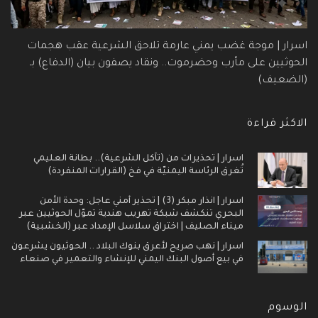
اسرار | موجة غضب يمني عارمة تلاحق الشرعية عقب هجمات
الحوثيين على مأرب وحضرموت.. ونقاد يصفون بيان (الدفاع) بـ
(الضعيف)
الاكثر قراءة
اسرار | تحذيرات من (تآكل الشرعية).. بطانة العليمي
تُغرق الرئاسة اليمنيّة في فخ (القرارات المنفردة)
اسرار | انذار مبكر (3) | تحذير أمني عاجل: وحدة الأمن
البحري تنكشف شبكة تهريب هندية تموّل الحوثيين عبر
ميناء الصليف | اختراق سلاسل الإمداد عبر (الخشبية)
اسرار | نهب صريح لأعرق بنوك البلاد .. الحوثيون يشرعون
في بيع أصول البنك اليمني للإنشاء والتعمير في صنعاء
الوسوم