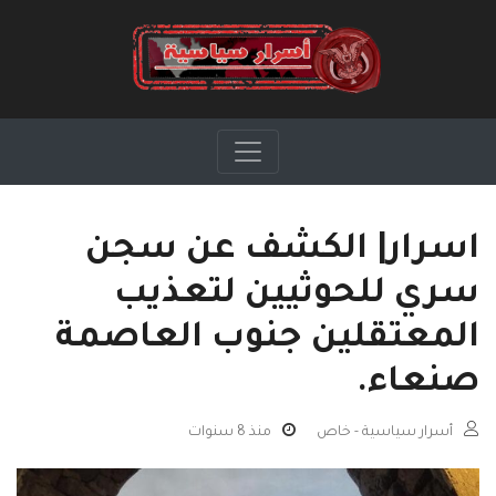
اسرار| الكشف عن سجن
سري للحوثيين لتعذيب
المعتقلين جنوب العاصمة
صنعاء.
أسرار سياسية - خاص
منذ 8 سنوات