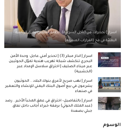
اسرار | تحذيرات من (تآكل الشرعية).. بطانة العليمي تُغرق الرئاسة
اليمنيّة في فخ (القرارات المنفردة)
اسرار | انذار مبكر (3) | تحذير أمني عاجل: وحدة الأمن
البحري تنكشف شبكة تهريب هندية تموّل الحوثيين
عبر ميناء الصليف | اختراق سلاسل الإمداد عبر
(الخشبية)
اسرار | نهب صريح لأعرق بنوك البلاد .. الحوثيون
يشرعون في بيع أصول البنك اليمني للإنشاء والتعمير
في صنعاء
اسرار | بالتفاصيل- اختراق في عمق المخبأ الأخير.. رصد
(عبد الملك الحوثي) برفقة خبراء أجانب داخل نفاق
جبلي بصعدة
الوسوم