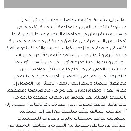
#اسرار_سياسية- متابعات واصلت قوات الجيش اليمني،
مسنودة بالتحالف العربي والمقاومة الشعبية، تقدمها في
جبهات مديرية ردمان في محافظة البيضاء وسط اليمن، فيما
تمكنت من السيطرة على مناطق جديدة في محيط مركز مديرية
كتاف في صعدة، فيما زحفت قوات الجيش والتحالف نحو مناطق
جديدة شرق وشمال حيس، استعداداً لمعركة تحرير مديريات
الجراحي وزبيد والتحيتا كمرحلة أولى، في حين شهدت أوساط
ميليشيات الحوثي في صنعاء خلافات تنذر بمواجهات بين
عناصرها المسلحة. وفي التفاصيل، أكدت مصادر ميدانية في
محافظة البيضاء وسط اليمن، تمكن الجيش من الوصول إلى
مفرق الغوال ومفرق ردمان، بعد يوم من محاصرتهما وقصفهما
بالأسلحة الثقيلة، بعد تقدمها من جبهات متعددة قادمة من
عزلة قانية التابعة لمديرية ردمان بعد تحريرها بالكامل، مشيرة إلى
أن مقاتلات التحالف شنّت سلسلة من الغارات المساندة،
استهدفت مواقع وتجمعات وآليات وتعزيزات للميليشيات
الحوثية، في مناطق متفرقة من المديرية والمناطق الواقعة بين