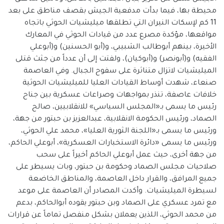
محيطة بها، فيما بدأت مدفعية الجيش بقصف مناطق على بعد
11 كم لإسكات النيران التي تطلقها ميليشيات الحوثي باتجاه
مواقعها، مؤكدة مصرع عدد من قيادات الحوثي في المعارك
الأخيرة، بينهم أبوطالب الشبيبي، و(أبو الحسنين) و(أبوعلي
الفقيه) و(أبونصر) و(أبوكيان)، ولفتت إلى أن عدداً من جثث قتلى
الميليشيات لاتزال متناثرة على سفوح الجبال. وفي العاصمة
صنعاء، شهدت أوساط القيادات العليا للميليشيات الحوثية
خلافات عاصفة، تنذر بمواجهات وصراعات عسكرية بين جناح
رئيس ما يسمى بـ«المجلس السياسي» للانقلابيين، صالح
الصماد، ورئيس الحكومة الانقلابية، عبدالعزيز بن حبتور من جهة،
ورئيس ما يسمى بـ«اللجنة الثورية العليا»، محمد علي الحوثي،
ورئيس ما يسمى «دائرة الاستخبارات العسكرية»، أبوعلي الحاكم،
من جهة أخرى، حيث عمل أبوعلي الحاكم أخيراً على سحب
صلاحيات مجلس الصماد وحكومة بن حبتور، وبات يسيطر على
جميع المرافق، والقرار داخل العاصمة، والمناطق الخاضعة
لسيطرة الميليشيات. وأكدت المصادر أن العاصمة على موعد
مع تمرد عسكري على الصماد وبن حبتور يقوده أبوالحاكم، بدعم
من محمد الحوثي، اللذين يعملان بشكل منفصل تماماً عن قرارات