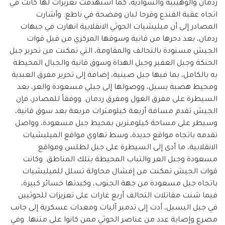
ردمان والوهيبية والسوادية، كما استهدفت تعزيزات لها كانت في
اتجاه عقبة القنذع وقرحا لبان وفضحة في ناطع. وأشارت
المصادر إلى أن ميليشيات الحوثي الانقلابية انهارت في جبهات
ردمان، بعد دحرها من قانية وسوقها المركزي من قبل قوات
الجيش مسنودة بالتحالف والمقاومة، التي تمكنت من تحرير جبل
الحنكة وجبل العفير وجبل الهداة وسوق قانية والجبال المحيطة
به بالكامل، بما فيها جبل صينية، إضافة إلى تحرير مفرق العبدية
ومحيط هضبة يسبل، ووصولها إلى جبلي مسعودة والعر، بعد
السيطرة على مفرق الغول ومفرق ردمان. ووفقاً للمصادر، فإن
الجيش تقدم مسافة أربعة كيلومترات مربعة بعد سوق قانية،
وسيطر على مساحة كيلومترين بمحيط جبل مسعودة، وواصل
تقدمه باتجاه مواقع جديدة، وسط تهاوي مواقع الميليشيات
الانقلابية، ما أدى إلى السيطرة على جبل لطلس ومواقع
مسعودة وجبل العر والتباب المحيطة بتلك المناطق. وكانت
قوات الجيش تمكنت من إفشال محاولة تسلل للميليشيات
باتجاه جبل مسعودة من جهة الجنوب، وكبدتها خسائر كبيرة،
فيما شنت مقاتلات التحالف أربع غارات على تعزيزات للحوثيين
في جبل اليسبل، أدت إلى تدمير آليات ومعدات عسكرية إلى جانب
مصرع وإصابة عدد من عناصر الحوثي ممن كانوا على متنها. وفي