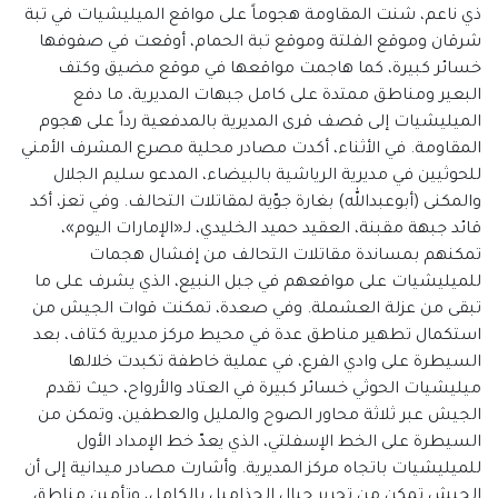
ذي ناعم، شنت المقاومة هجوماً على مواقع الميليشيات في تبة
شرقان وموقع الفلتة وموقع تبة الحمام، أوقعت في صفوفها
خسائر كبيرة، كما هاجمت مواقعها في موقع مضيق وكتف
البعير ومناطق ممتدة على كامل جبهات المديرية، ما دفع
الميليشيات إلى قصف قرى المديرية بالمدفعية رداً على هجوم
المقاومة. في الأثناء، أكدت مصادر محلية مصرع المشرف الأمني
للحوثيين في مديرية الرياشية بالبيضاء، المدعو سليم الجلال
والمكنى (أبوعبدالله) بغارة جوّية لمقاتلات التحالف. وفي تعز، أكد
قائد جبهة مقبنة، العقيد حميد الخليدي، لـ«الإمارات اليوم»،
تمكنهم بمساندة مقاتلات التحالف من إفشال هجمات
للميليشيات على مواقعهم في جبل النبيع، الذي يشرف على ما
تبقى من عزلة العشملة. وفي صعدة، تمكنت قوات الجيش من
استكمال تطهير مناطق عدة في محيط مركز مديرية كتاف، بعد
السيطرة على وادي الفرع، في عملية خاطفة تكبدت خلالها
ميليشيات الحوثي خسائر كبيرة في العتاد والأرواح، حيث تقدم
الجيش عبر ثلاثة محاور الصوح والمليل والعطفين، وتمكن من
السيطرة على الخط الإسفلتي، الذي يعدّ خط الإمداد الأول
للميليشيات باتجاه مركز المديرية. وأشارت مصادر ميدانية إلى أن
الجيش تمكن من تحرير جبال الجذاميل بالكامل، وتأمين مناطق