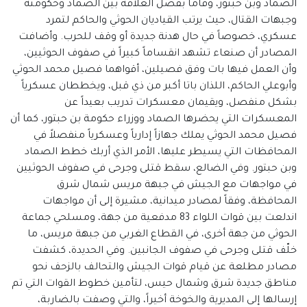
الصماد وبن حبتور، وقاما بفصل العلاقة بين الصماد وحكومته
وجبهات القتال، حيث يرتب القياديان الحوثي والحاكم لتمرد
عسكري، خصوصاً في حال هدنة جديدة أو وقف للحرب. وأضافت
المصادر أن صنعاء تشهد انقساماً كبيراً في صفوف الحوثيين،
وأن العمل فيها بات وفق فصيلين، أقواهما فصيل محمد الحوثي
وأبوعلي الحاكم، اللذان باتا أكبر من ذي قبل، ويخططان عسكرياً
بشكل منفصل، ويقيمان معسكرات تدريب بعيداً عن
المعسكرات التي يحضرها الصماد ووزراء حكومة بن حبتور، كما أن
فصيل محمد الحوثي يملك جهازاً إدارياً وعسكرياً منفصلاً في
المحافظات التي يسيطر عليها، الأمر الذي أربك خطط الصماد
وبن حبتور. وفي الضالع، سقط قتلى وجرحى في صفوف الحوثيين
في مواجهات مع الجيش في جبهة مريس شمال شرق
المحافظة، وفقاً لمصادر ميدانية، مشيرة إلى أن مواجهات
اندلعت بين قوات اللواء 83 مدفعية من جهة، ومسلحي جماعة
الحوثي من جهة أخرى، في القطاع الغربي من جبهة مريس، ما
خلّف قتلى وجرحى في صفوف الجانبين. وفي الحديدة، كشفت
مصادر مطلعة عن قيام قوات الجيش والتحالف بالزحف نحو
مناطق جديدة شرق وشمال حيس، لتأمين خطوط القوات التي تم
إرسالها إلى المديرية والخوخة أخيراً، والتي وصفت بالضاربة،