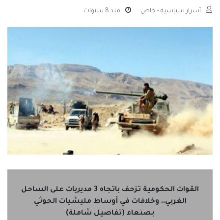
أسرار سياسية - خاص
منذ 8 سنوات
القوات الحكومية تزحف باتجاه 3 مديريات على الساحل
الغربي.. وخلافات في أوساط مليشيات الحوثي
بصنعاء (تفاصيل شاملة)