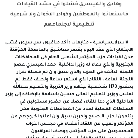
وهادي والميسري فشلوا في حشد القيادات
فاستعانوا بالموظفين وكوادر الاخوان ولا شرعية
تنظيمية لاجتماعهم
#اسرار_سياسية – متابعات :
أكد مراقبون سياسيون فشل
الاجتماع الذي عقد اليوم بقصر معاشيق بالعاصمة المؤقتة
عدن لقيادات حزب المؤتمر الشعبي العام في المحافظات
الجنوبية والذي دعاء له وزير الداخلية احمد الميسري عضو
اللجنة الدائمة في الحزب والذي سبق وان تم فصلة بقرار
اللجنة العامة .
اللقاء الذي استمر ساعة ونصف فقط تم
بحضور 1173 شخصية بينهم وزير التربية والتعليم عبدالله
لملس ووزير التعليم العالي حسين باسلامة بالإضافة إلى وزير
الداخلية الذي دعا للقاء، فضلا عن حضور مسئولين في
السلطات المحلية لعدد من المحافظات الجنوبية ممن
ينتمون لحزب الاصلاح واخرين سبق وان اعلنوا خروجهم من
المؤتمر وتغيب عن اللقاء أعضاء في مجلس النواب
المحسوبين على حزب المؤتمر.
ووصف المراقبون