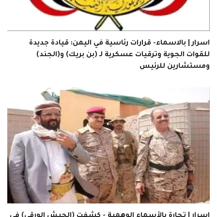
اسرار | بالاسماء- قرارات رئاسية في اليمن: قيادة جديدة
للقوات الجوية وترقيات عسكرية لـ (بن بريك) و(الجند)
ومستشارين للرئيس
اسرار | تجارة بالأسماء الوهمية - كشفت (الجيش الورقي) في