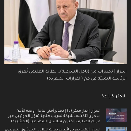
اسرار | تحذيرات من (تآكل الشرعية).. بطانة العليمي تُغرق
الرئاسة اليمنيّة في فخ (القرارات المنفردة)
الاكثر قراءة
اسرار | انذار مبكر (3) | تحذير أمني عاجل: وحدة الأمن
البحري تنكشف شبكة تهريب هندية تموّل الحوثيين عبر
ميناء الصليف | اختراق سلاسل الإمداد عبر (الخشبية)
اسرار | نهب صريح لأعرق بنوك البلاد .. الحوثيون يشرعون