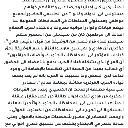
السياسيون اللقاء بالفاشل، مؤكدين أن حضور أغلب
المشاركين كان إجباريا وحرصا على وظائفهم كونهم
مسئولين في الدولة. وقالوا” من الطبيعي الحضور لجميع
موظفي ومسئولي السلطات في المحافظات الجنوبية بما
فيهم قيادات وكوادر اخوانية معروفة بالانتماء لحزب الاصلاح
اضافة الى موظفين كان من سيتخلى عن الحضور منهم
سيصدر ضده قرار فصل من الوظيفة من قبل الرئيس هادي”،
مؤكدين أن هادي والميسري مارسوا ابتزاز باسم الوظيفة بحق
قيادات المؤتمر في المحافظات الجنوبية. وأضاف المراقبون”
أن الفراغ الذي يشكله قيادة الحزب يدفع بالأعضاء الى الحضور
أي فعالية بعيدا عن الجهة التي تنظمها بالإضافة الى وجود
قناعة لدى البعض وما تسببت به الحرب بانه لم يعد بصف
قيادة الحزب المركزية مماثلة بجماعة صالح”. مصادر
سياسية مطلعة اوضحت ان المسيري وعدد من القيادات
المقربة من هادي تلقت اموال طائلة من قطر مقابل عرقلة
المشهد السياسي في المحافظات الجنوبية وتأخير العمليات
العسكرية في تحرير باقي المحافظات من الكهنوت الحوثي ..
وارجحت المصادر ان حضور شخصيات مرتبطة بالاخوان وعلى
علاقة بقطر في الاجتماع يكشف عن تنسيق قطري اخواني مع