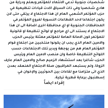
شخصيات جنوبية تدعي الانتماء للمؤتمر وبعلم ودراية من
هادي شخصيا
وفي ذات السياق اكدت قيادات تنظيمية في
حزب المؤتمر الشعبي العام ان هذا الاجتماع لا يرتقي حتى لان
يكون اجتماعا لاحد القطاعات النسوية لفروع المؤتمر في
المحافظات الجنوبية او اي محافظة اخرى اضافة الى ان هذا
الاجتماع لا يستند الى اي مراجع او لوائح تنظيمة او قانونية
للمؤتمر كون الامانة العامة للمؤتمر ممثلة برئيس الحزب
والامين العام الذي يجب ان يكونوا منتخبين من اجتماع قوام
المؤتمر العام هم من يوجهة ويدير تلك الاجتماعات حسب
اللوائح التنظيمة خاصة وان منصب الامين العام ورئيس
الحزب شاغرا بعد استشهاد الزعيم صالح والامين العام عارف
الزوكا.
ولم يستبعد المراقبون صلة الاجتماع المنعقد بعدن
الذي اتى متزامنا مع لقاءات بين الحوثيين والإخوان في
إسطنبول برعاية قطرية تركية.
إقراء ايضاً