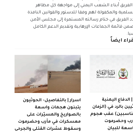
لفريق أبناء الشعب اليمني إلى مواجهة كل مظاهر
سلمية والمكفولة لهم وفقا للدستور والقوانين النافذة
جدد الفريق في ختام رسالته المستمرة إلى مجلس الأمن
 ضمن قائمة الجماعات الإرهابية وتقديم الدعم الكامل
يا.
راء ايضاً
الدفاع اليمنية
اسرار | بالتفاصيل- الحوثيون
يين بالرد في (الزمان
يتبنون هجمات واسعة
مناسبين) عقب هجوم
بالصواريخ والمسيّرات على
أرب وحضرموت
معسكرات في مأرب وحضرموت
اسعة للبيان
وسقوط عشرات القتلى والجرحى