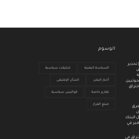
الوسوم
 انذار مبكر (3) | تحذير
السياسة اليمنية
تحليلات سياسية
ن
ة
أخبار اليمن
الشأن الإقليمي
حوثيين
ختراق
تقارير خاصة
كواليس سياسية
صنع القرار
عرق
ن
 البنك
مير في
تراق في