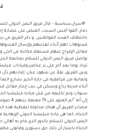
قي
ذمار، ألقوا أمس السبت، القبض على عصابة إجرا
باختطاف العديد المواطنين. و ذكر الفريق في 
فيديوهات لهم أثناء تعذيبهم وإرسال الفيديوهات
مقابل الإفراج عنهم مستغلا مكانته في الحي وتب
يواصل فريق اليمن الدولي للسلام بمتابعة الجرا
تزداد يوما بعد آخر على يد عناصر وقيادات مي
وبين الفريق، نقلاً عن شهود عيان، إفادتهم بأن
وثمانية من مرافقيه في حارة الخير بشارع الت
أبناء مدينة رداع ويسكن في بيت إيجار مقابل
سنوات وتم تكليفه من قبل قيادة ميليشيا الحوث
إلى أنه “ت
مصادر الفريق أن هناك محاولة لتغطية هذه الجر
الجناة، كما هي عادة ميليشيا الحوثي الإرهابية 
اليمن الدولي للسلام بالدور الذي قام به أهال
الجناة باعتبار أن ذلك حق دستوري وقانوني مك