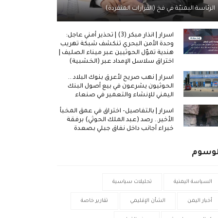
الرئاسة اليمنيّة في فخ (القرارات المنفردة)
اسرار | انذار مبكر (3) | تحذير أمني عاجل:
وحدة الأمن البحري تنكشف شبكة تهريب
هندية تموّل الحوثيين عبر ميناء الصليف |
اختراق سلاسل الإمداد عبر (الخشبية)
اسرار | نهب صريح لأعرق بنوك البلاد ..
الحوثيون يشرعون في بيع أصول البنك
اليمني للإنشاء والتعمير في صنعاء
اسرار | بالتفاصيل- اختراق في عمق المخبأ
الأخير.. رصد (عبد الملك الحوثي) برفقة
خبراء أجانب داخل نفاق جبلي بصعدة
لوسوم
السياسة اليمنية
تحليلات سياسية
أخبار اليمن
الشأن الإقليمي
تقارير خاصة