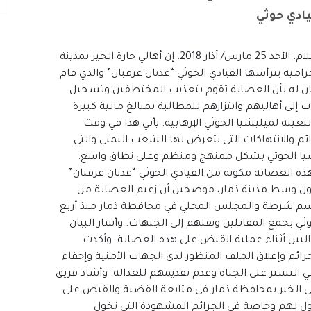
ادي حوثي
#اسرار_سياسية – قال فريق اليمن الدولي للسلام، الأحد 25 مارس/ آذار 2018، إن أهالي حارة الخير بمدينة
مية يترأسها القيادي الحوثي “عدنان عرقبان” والذي قام
بيان له بأن العصابة تقوم بتعذيب المختطفين وتسجيل
 إلى أهاليهم وابتزازهم للمطالبة بمبالغ مالية كبيرة
عيته لميليشيا الحوثي الإرهابية. يأتي هذا في وقت
ئم والانتهاكات التي يتعرض لها الشعب اليمني والتي
ليشيا الحوثي بشكل ممنهج ومنظم وعلى نطاق واسع.
 هذه العصابة مكونة من القيادي الحوثي “عدنان عرقبان”
عاون وسط مدينة ذمار، موضحين أن زعيم العصابة من
 قسم شرطة والمجلس المحلي في محافظة ذمار منذ أربع
ي بجمع المقاتلين ونقلهم إلى الجبهات. وأشار البيان
م العثور على 19 معتقلا بينهم 4 صوماليين أثناء عملية القبض على هذه العصابة. وأكدت
ائم وإغلاق الملف المنظور لدى الجهات الأمنية وإخفاء
في التستر على الجناة وعدم تقديمهم للعدالة. وأشاد فريق
ي حي الخير بمحافظة ذمار في متابعة القضية والقبض على
فول لهم وخاصة في الجرائم المشهودة التي تخول