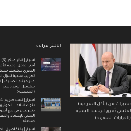
الاكثر قراءة
اسرار |
أمني عاجل: وحدة الأم
البحري تنكشف شبك
تهريب هندية تموّل ال
عبر ميناء الصليف | ا
سلاسل الإمداد عبر
(الخشبية)
اسرار | نهب صريح لأ
 تحذيرات من (تآكل الشرعية)..
بنوك البلاد .. الحوثيو
يشرعون في بيع أصول
عليمي تُغرق الرئاسة اليمنيّة
اليمني للإنشاء والتع
القرارات المنفردة)
صنعاء
اسرار | بالتفاصيل- اخ