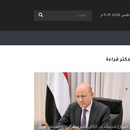
اكثر قراءة
اسرار | تحذيرات من (تآكل الشرعية).. بطانة العليمي تُغرق