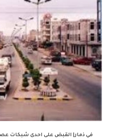
في ذمار| القبض على احدى شبكات عصاب