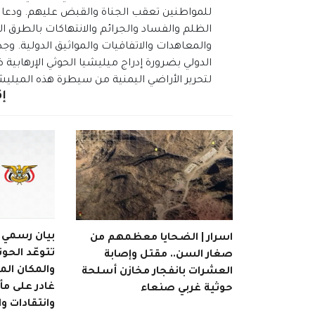
للمواطنين تعقب الجناة والقبض عليهم. ودعا ا
الظلم والفساد والجرائم والانتهاكات بالطرق ال
والمعاهدات والاتفاقيات والمواثيق الدولية. و
الدولي بضرورة إدراج ميليشيا الحوثي الإرهابية
لتحرير الأراضي اليمنية من سيطرة هذه الميليش
إق
بيان رسمي | 
اسرار | الضحايا معظمهم من
تتوعّد الحوث
صغار السن.. مقتل وإصابة
والمكان ال
العشرات بانفجار مخازن أسلحة
غادر على م
حوثية غربي صنعاء
وانتقادات و