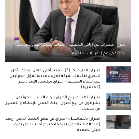
اسرار | تحذيرات من (تآكل الشرعية).. بطانة العليمي تُغرق الرئاسة
اليمنيّة في فخ (القرارات المنفردة)
اسرار | انذار مبكر (3) | تحذير أمني عاجل: وحدة الأمن
البحري تنكشف شبكة تهريب هندية تموّل الحوثيين
عبر ميناء الصليف | اختراق سلاسل الإمداد عبر
(الخشبية)
اسرار | نهب صريح لأعرق بنوك البلاد .. الحوثيون
يشرعون في بيع أصول البنك اليمني للإنشاء والتعمير
في صنعاء
اسرار | بالتفاصيل- اختراق في عمق المخبأ الأخير.. رصد
(عبد الملك الحوثي) برفقة خبراء أجانب داخل نفاق
جبلي بصعدة