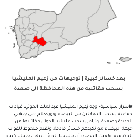
بعد خسائر كبيرة | توجيهات من زعيم المليشيا
بسحب مقاتليه من هذه المحافظة الى صعدة
#اسرار_سياسية– وجه زعيم المليشيا عبدالملك الحوثي، قيادات
جماعته بسحب المقاتلين من البيضاء وتوزيعهم على جبهتي
الحديدة وصعدة. وتزامن سحب مليشيا الحوثي مقاتليها من
جبهة البيضاء مع تكبدهم خسائر فادحة، وتقدم ملحوظ للقوات
الحكومية. ولفتت المصادر أن مليشيا الحوثي، تتلقى خسائر كبيرة