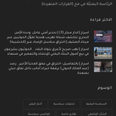
الرئاسة اليمنيّة في فخ (القرارات المنفردة)
الاكثر قراءة
اسرار | انذار مبكر (3) | تحذير أمني عاجل: وحدة الأمن
البحري تنكشف شبكة تهريب هندية تموّل الحوثيين عبر
ميناء الصليف | اختراق سلاسل الإمداد عبر (الخشبية)
اسرار | نهب صريح لأعرق بنوك البلاد .. الحوثيون يشرعون
في بيع أصول البنك اليمني للإنشاء والتعمير في صنعاء
اسرار | بالتفاصيل- اختراق في عمق المخبأ الأخير.. رصد
(عبد الملك الحوثي) برفقة خبراء أجانب داخل نفاق جبلي
بصعدة
الوسوم
السياسة اليمنية
تحليلات سياسية
أخبار اليمن
الشأن الإقليمي
تقارير خاصة
كواليس سياسية