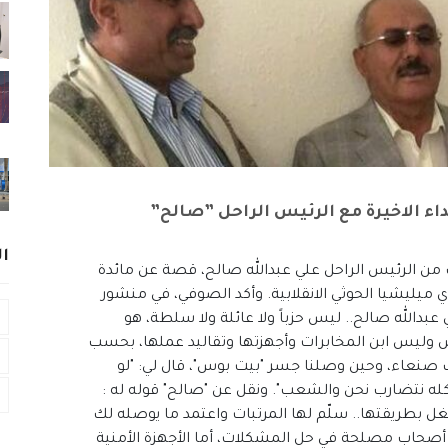
ء الاخيرة مع الرئيس الراحل ”صالح”
ا
ن الرئيس الراحل علي عبدالله صالح، قصة عن مائدة
ي ميليشيا الحوثي الانقلابية. وأكد الصوفي، في منشور
دالله صالح.. ليس حزباً ولا عائلة ولا سلطة، هو
يش وليس ابن المخابرات وأجهزتها وتقاليد عملها، بحسب
 صنعاء، وحين وصلنا جسر "بيت بوس"، قال لي: "لو
ا كله نتضارب نحن والشعب". ونقل عن "صالح" قوله له :
تغل بطريقتها.. سلّم لها المرتبات واعتمد ما يوصله لك
اس أصحاب مصلحة في حل المشكلات، أما الأجهزة الأمنية