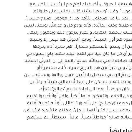
تعاد الصوفي، آخر غداء لهم مع الرئيس الراحل، مع
الموت". وقال "وسط الاشتباكات، يجلس على طاولته،
ام.. يمد لنا من صحنه... يتأكد: طارق موجود.. صلاح جالس".
 طيلة وقت المائدة، كأنه يودع كل واحد منّا، يودعنا، ليس
لت للحظة النهاية، والكبار يدركون ذلك ويذهبون إليها..
دوه هم أول الميلاد". وتابع "الحوثي هنا ليس إلا وسيلة
من أن يحددوا لأنفسهم مساراً.. هم مجرد أداة يحركها
 غير أن كل ما كان فيه خير لهذه البلاد مهما بلغ السوء في
 كقاتلة لـ"علي عبدالله صالح"، لافتا الى ان الحوثي اختصّه
، ولن تتبرأ من هذا التاريخ عمرها كُله، منتصرةً أو
مُ الزعيم، سيظل بادياً بين عيون رجالها ونسائها.. بين
باتهم، لم يكن علي عبدالله صالح، شيئاً خارقاً، بل
ان مواطناً. ودعا الى اعادة تقييم "صالح" بتجرُّد،
 الحكم، وتتعظوا منها أيضاً، ولكن أولاً أعيدوا تقييم
 معه (اي صالح) على أنه ورث عائلي، أو أنه تجربة أمنية
سه وسيسيئ كثيراً لهذا الرجل". واختتم منشوره قائلا "من
بدالله صالح" مواطناً يمنياً.. عادياً.. بسيطاً.. لم يستطع
راء ايضاً