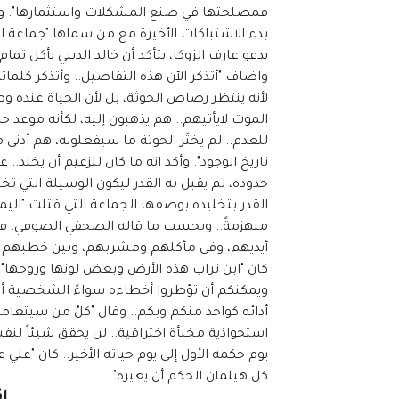
فمصلحتها في صنع المشكلات واستثمارها". واس
بدء الاشتباكات الأخيرة مع من سماها "جماعة 
يدعو عارف الزوكا، يتأكد أن خالد الديني يأكل تم
واضاف "أتذكر الآن هذه التفاصيل.. وأتذكر كلماته
لأنه ينتظر رصاص الحوثة، بل لأن الحياة عنده وص
الموت لايأتيهم.. هم يذهبون إليه، لكأنه موعد حد
للعدم.. لم يختَر الحوثة ما سيفعلونه، هم أدنى 
تاريخ الوجود". وأكد انه ما كان للزعيم أن يخلد..
حدوده، لم يقبل به القدر ليكون الوسيلة التي تخلد
القدر بتخليده بوصفها الجماعة التي قتلت "اليمن"
منهزمةً.. وبحسب ما قاله الصحفي الصوفي، فان د
أيديهم، وفي مأكلهم ومشربهم، وبين خطبهم وخطا
كان "ابن تراب هذه الأرض وبعض لونها وروحها".. ك
ويمكنكم أن تؤطروا أخطاءه سواءً الشخصية أو في
أدائه كواحد منكم وبكم.. وقال "كلُ من سيتعامل
استحواذية مخبأة اختراقية.. لن يحقق شيئاً لنف
يوم حكمه الأول إلى يوم حياته الأخير.. كان "علي ع
كل هيلمان الحكم أن يغيره"..
إق