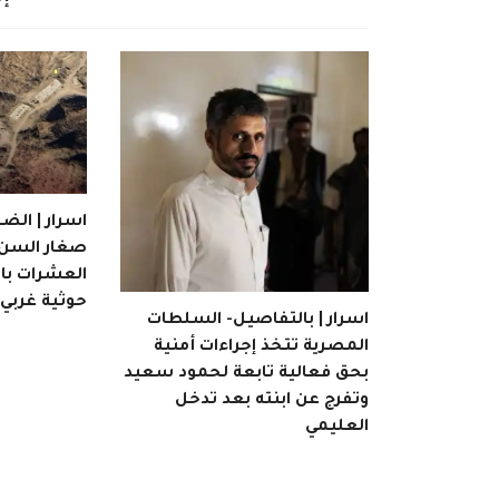
اسرار | ال
صغار السن.
العشرات با
حوثية غربي
اسرار | بالتفاصيل- السلطات
المصرية تتخذ إجراءات أمنية
بحق فعالية تابعة لحمود سعيد
وتفرج عن ابنته بعد تدخل
العليمي