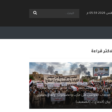
اكثر قراءة
اسرار | موجة غضب يمني عارمة تلاحق الشرعية عقب
هجمات الحوثيين على مأرب وحضرموت.. ونقاد يصفون
بيان (الدفاع) بـ (الضعيف)