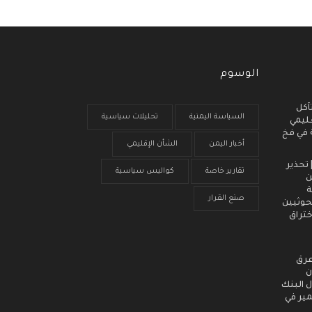
الوسوم
آكل
السياسة اليمنية
تحليلات سياسية
عليمي
ة في فخ
أخبار اليمن
الشأن الإقليمي
 انذار مبكر (3) | تحذير
تقارير خاصة
كواليس سياسية
ن
ة
صنع القرار
حوثيين
ختراق
عرق
ن
 البنك
مير في