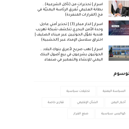
اسرار | تحذيرات من (تآكل الشرعية)..
بطانة العليمي تُغرق الرئاسة اليمنيّة في
فخ (القرارات المنفردة)
اسرار | انذار مبكر (3) | تحذير أمني عاجل:
وحدة الأمن البحري تنكشف شبكة تهريب
هندية تموّل الحوثيين عبر ميناء الصليف |
اختراق سلاسل الإمداد عبر (الخشبية)
اسرار | نهب صريح لأعرق بنوك البلاد ..
الحوثيون يشرعون في بيع أصول البنك
اليمني للإنشاء والتعمير في صنعاء
لوسوم
السياسة اليمنية
تحليلات سياسية
أخبار اليمن
الشأن الإقليمي
تقارير خاصة
كواليس سياسية
صنع القرار