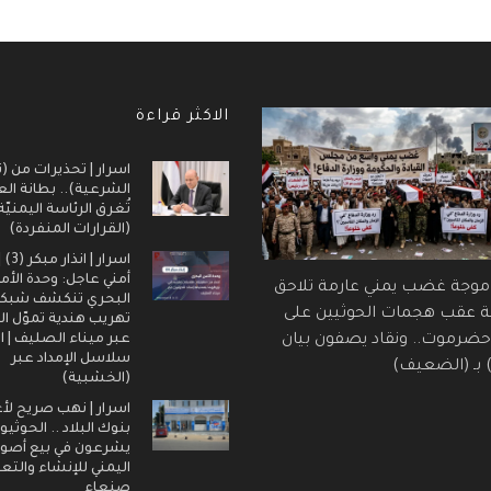
الاكثر قراءة
اسرار | تحذيرات من (ت
الشرعية).. بطانة ال
تُغرق الرئاسة اليمنيّ
(القرارات المنفردة)
اسرار |
أمني عاجل: وحدة الأم
 موجة غضب يمني عارمة تلاحق
البحري تنكشف شبك
ة عقب هجمات الحوثيين على
تهريب هندية تموّل ال
عبر ميناء الصليف | ا
ضرموت.. ونقاد يصفون بيان
سلاسل الإمداد عبر
) بـ (الضعيف)
(الخشبية)
اسرار | نهب صريح لأ
بنوك البلاد .. الحوثيو
يشرعون في بيع أصول
اليمني للإنشاء والتع
صنعاء