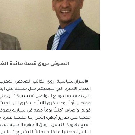
الصوفي يروي قصة مائدة الغدا
#اسرار_سياسية: روى الكاتب الصحفي المقرب م
الغداء الاخيرة التي جمعتهم قبل مقتله على ايد
على صفحته بموقع التواصل "فيسبوك"، ان علي عب
مواطن، أولاً، وعسكري ثانياً. عسكري ابن الج
قوله. وأضاف "كنتُ يوماً معه في سيارته يطوف
حكمنا على تقارير أجهزة الأمن إننا جلسنا عمرن
"افتح تلفونك للناس.. وخلّ الأجهزة الأمنية تش
الناس"، معتبرا ما قاله تحليلاً للتشريع: "الن