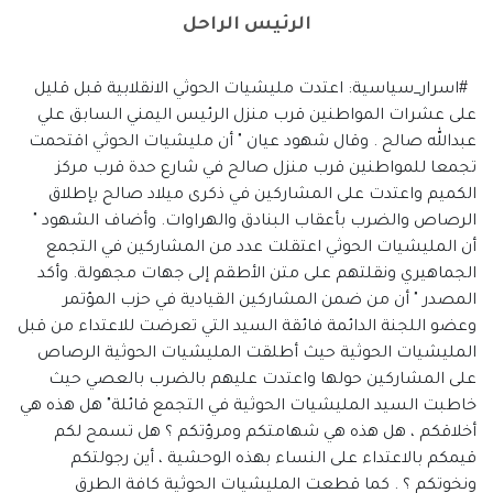
الرئيس الراحل
#اسرار_سياسية: اعتدت مليشيات الحوثي الانقلابية قبل قليل
على عشرات المواطنين قرب منزل الرئيس اليمني السابق علي
عبدالله صالح . وقال شهود عيان " أن مليشيات الحوثي اقتحمت
تجمعا للمواطنين قرب منزل صالح في شارع حدة قرب مركز
الكميم واعتدت على المشاركين في ذكرى ميلاد صالح بإطلاق
الرصاص والضرب بأعقاب البنادق والهراوات. وأضاف الشهود "
أن المليشيات الحوثي اعتقلت عدد من المشاركين في التجمع
الجماهيري ونقلتهم على متن الأطقم إلى جهات مجهولة. وأكد
المصدر " أن من ضمن المشاركين القيادية في حزب المؤتمر
وعضو اللجنة الدائمة فائقة السيد التي تعرضت للاعتداء من قبل
المليشيات الحوثية حيث أطلقت المليشيات الحوثية الرصاص
على المشاركين حولها واعتدت عليهم بالضرب بالعصي حيث
خاطبت السيد المليشيات الحوثية في التجمع قائلة" هل هذه هي
أخلاقكم ، هل هذه هي شهامتكم ومرؤتكم ؟ هل تسمح لكم
قيمكم بالاعتداء على النساء بهذه الوحشية ، أين رجولتكم
ونخوتكم ؟ . كما قطعت المليشيات الحوثية كافة الطرق