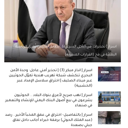
اسرار | تحذيرات من (تآكل الشرعية).. بطانة العليمي تُغرق الرئاسة
اليمنيّة في فخ (القرارات المنفردة)
اسرار | انذار مبكر (3) | تحذير أمني عاجل: وحدة الأمن
البحري تنكشف شبكة تهريب هندية تموّل الحوثيين
عبر ميناء الصليف | اختراق سلاسل الإمداد عبر
(الخشبية)
اسرار | نهب صريح لأعرق بنوك البلاد .. الحوثيون
يشرعون في بيع أصول البنك اليمني للإنشاء والتعمير
في صنعاء
اسرار | بالتفاصيل- اختراق في عمق المخبأ الأخير.. رصد
(عبد الملك الحوثي) برفقة خبراء أجانب داخل نفاق
جبلي بصعدة