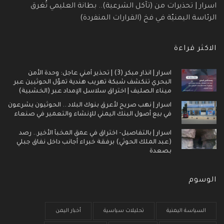
اسرار | تحذيرات من (تآكل الشرعية).. بطانة العليمي تُغرق
الرئاسة اليمنيّة في فخ (القرارات المنفردة)
الاكثر قراءة
اسرار | انذار مبكر (3) | تحذير أمني عاجل: وحدة الأمن
البحري تنكشف شبكة تهريب هندية تموّل الحوثيين عبر
ميناء الصليف | اختراق سلاسل الإمداد عبر (الخشبية)
اسرار | نهب صريح لأعرق بنوك البلاد .. الحوثيون يشرعون
في بيع أصول البنك اليمني للإنشاء والتعمير في صنعاء
اسرار | بالتفاصيل- اختراق في عمق المخبأ الأخير.. رصد
(عبد الملك الحوثي) برفقة خبراء أجانب داخل نفاق جبلي
بصعدة
الوسوم
السياسة اليمنية
تحليلات سياسية
أخبار اليمن