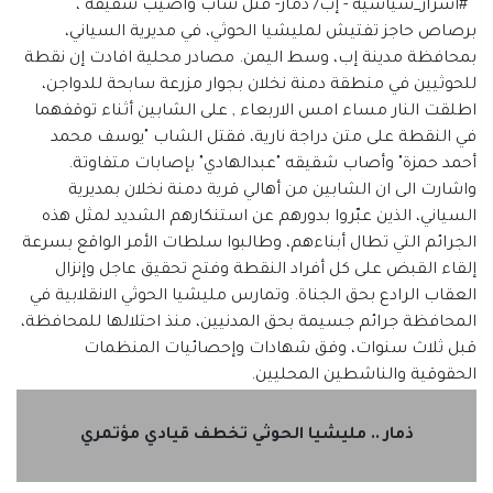
#اسرار_سياسية - إب/ ذمار- قتل شاب وأصيب شقيقه ،
برصاص حاجز تفتيش لمليشيا الحوثي، في مديرية السياني،
بمحافظة مدينة إب، وسط اليمن. مصادر محلية افادت إن نقطة
للحوثيين في منطقة دمنة نخلان بجوار مزرعة سابحة للدواجن،
اطلقت النار مساء امس الاربعاء , على الشابين أثناء توقفهما
في النقطة على متن دراجة نارية، فقتل الشاب "يوسف محمد
أحمد حمزة" وأصاب شقيقه "عبدالهادي" بإصابات متفاوتة.
واشارت الى ان الشابين من أهالي قرية دمنة نخلان بمديرية
السياني، الذين عبّروا بدورهم عن استنكارهم الشديد لمثل هذه
الجرائم التي تطال أبناءهم، وطالبوا سلطات الأمر الواقع بسرعة
إلقاء القبض على كل أفراد النقطة وفتح تحقيق عاجل وإنزال
العقاب الرادع بحق الجناة. وتمارس مليشيا الحوثي الانقلابية في
المحافظة جرائم جسيمة بحق المدنيين، منذ احتلالها للمحافظة،
قبل ثلاث سنوات، وفق شهادات وإحصائيات المنظمات
الحقوقية والناشطين المحليين.
ذمار .. مليشيا الحوثي تخطف قيادي مؤتمري