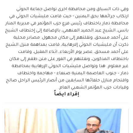
وفِي ذات السياق ومن محافظة اخرى تواصل جماعة الحوثي
ارتكاب جرائمها بحق اليمنين - حيث قامت مليشيات الحوثي في
محافظة ذمار باختطاف رئيس فرع حزب المؤتمر في مديرية المنار
بانس، الشيخ عبد الحميد العنهمي، بالإضافة إلى إختطاف الشيخ
علي أحمد مسحق، ونقلتهم إلى مكان مجهول. مصادر محلية
ذكرت أن مليشيات الحوثي إلارهابية، قامت بمداهمة منزل الشيخ
علي أحمد مسحق، عصر يوم الأربعاء، اثناء المقيل، وقامت
باختطاف المذكوين، ونقلتهم في الفور على متن طقم إلى مكان
غير معلوم. هذا وتواصل مليشيات الحوثي الإرهابية بمحافظة
ذمار – جنوب العاصمة اليمنية صنعاء - مهاجمة واختطاف
واقتحام منازل حلفائها السابقين من أنصار الرئيس الراحل صالح
وقيادات حزب المؤتمر الشعبي العام.
إقراء ايضاً