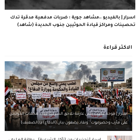
اسرار | بالفيديو ..مشاهد جوية : ضربات مدفعية مدمّرة تدك
تحصينات ومراكز قيادة الحوثيين جنوب الحديدة (شاهد)
الاكثر قراءة
اسرار | موجة غضب يمني عارمة تلاحق الشرعية عقب هجمات الحوثيين
على مأرب وحضرموت.. ونقاد يصفون بيان (الدفاع) بـ (الضعيف)
اسرار | تحذيرات من (تآكل الشرعية).. بطانة العليمي