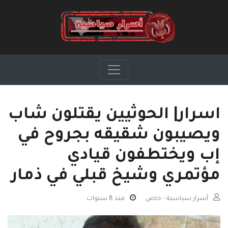
اسرار| الحوثيين يقتلون شاب
ويصيبون شقيقه بجروح في
إب ويختطفون قيادي
مؤتمري وشيخ قبلي في ذمار
أسرار سياسية - خاص
منذ 8 سنوات