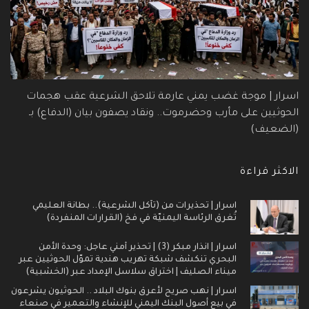
اسرار | موجة غضب يمني عارمة تلاحق الشرعية عقب هجمات
الحوثيين على مأرب وحضرموت.. ونقاد يصفون بيان (الدفاع) بـ
(الضعيف)
الاكثر قراءة
اسرار | تحذيرات من (تآكل الشرعية).. بطانة العليمي
تُغرق الرئاسة اليمنيّة في فخ (القرارات المنفردة)
اسرار | انذار مبكر (3) | تحذير أمني عاجل: وحدة الأمن
البحري تنكشف شبكة تهريب هندية تموّل الحوثيين عبر
ميناء الصليف | اختراق سلاسل الإمداد عبر (الخشبية)
اسرار | نهب صريح لأعرق بنوك البلاد .. الحوثيون يشرعون
في بيع أصول البنك اليمني للإنشاء والتعمير في صنعاء