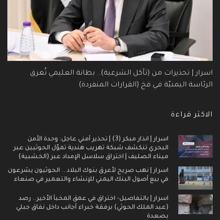
اسرار | تحذيرات من (تآكل الشرعية).. بطانة العليمي تُغرق
الرئاسة اليمنيّة في فخ (القرارات المنفردة)
الاكثر قراءة
اسرار | انذار مبكر (3) | تحذير أمني عاجل: وحدة الأمن
البحري تنكشف شبكة تهريب هندية تموّل الحوثيين عبر
ميناء الصليف | اختراق سلاسل الإمداد عبر (الخشبية)
اسرار | نهب صريح لأعرق بنوك البلاد .. الحوثيون يشرعون
في بيع أصول البنك اليمني للإنشاء والتعمير في صنعاء
اسرار | بالتفاصيل- اختراق في عمق المخبأ الأخير.. رصد
(عبد الملك الحوثي) برفقة خبراء أجانب داخل نفاق جبلي
بصعدة