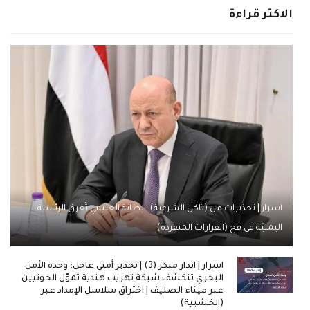
الاكثر قراءة
اسرار | تحذيرات من (تآكل الشرعية).. بطانة العليمي تُغرق الرئاسة
اليمنيّة في فخ (القرارات المنفردة)
اسرار | انذار مبكر (3) | تحذير أمني عاجل: وحدة الأمن
البحري تنكشف شبكة تهريب هندية تموّل الحوثيين
عبر ميناء الصليف | اختراق سلاسل الإمداد عبر
(الخشبية)