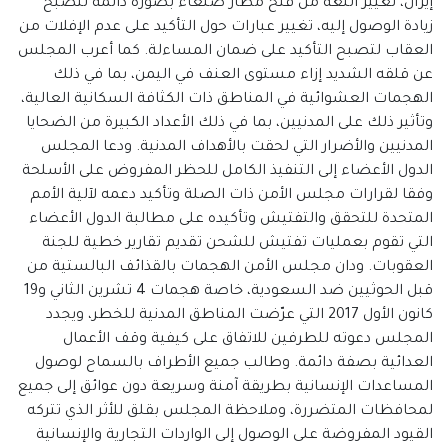
إيران، تغيير اللغة من فتح مطار صنعاء بصورة دائمة لتصبح
زيادة الوصول إليه، تغيير عبارات حول التأكيد على عدم الإفلات من
العقاب لتصبح التأكيد على ضمان المساءلة. كما أعرب المجلس
عن قلقه الشديد إزاء مستوى العنف في اليمن، بما في ذلك
الهجمات العشوائية في المناطق ذات الكثافة السكانية العالية،
وتأثير ذلك على المدنيين، بما في ذلك الأعداد الكبيرة من الضحايا
المدنيين والأضرار التي لحقت بالأهداف المدنية. ودعا المجلس
الدول الأعضاء إلى التنفيذ الكامل للحظر المفروض على الأسلحة
وفقا لقرارات مجلس الأمن ذات الصلة وتأكيد دعمه لآلية الأمم
المتحدة للتحقق والتفتيش وتأكيده على مطالبة الدول الأعضاء
التي تقوم بعمليات تفتيش للشحن تقديم تقارير خطية للجنة
العقوبات. ودان مجلس الأمن الهجمات بالقذائف البالستية من
قبل الحوثيين ضد السعودية، خاصة هجمات 4 تشرين الثاني و19
كانون الأول 2017 التي عرّضت المناطق المدنية للخطر، ويجدد
المجلس دعوته للطرفين للاتفاق على كيفية وقف الأعمال
العدائية بصفة دائمة. وطالب جميع الأطراف بالسماح لوصول
المساعدات الإنسانية بطريقة آمنة وسريعة دون عوائق إلى جميع
لمحافظات المتضررة، وملاحظة المجلس بقلق للأثر الذي تتركه
القيود المفروضة على الوصول إلى الواردات التجارية والإنسانية