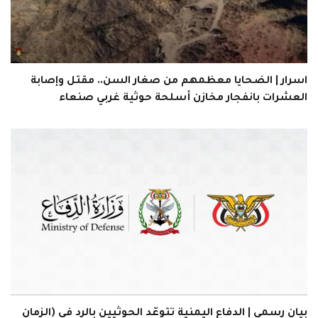
اسرار | الضحايا معظمهم من صغار السن.. مقتل وإصابة
العشرات بانفجار مخازن أسلحة حوثية غربي صنعاء
بيان رسمي | الدفاع اليمنية تتوعّد الحوثيين بالرد في (الزمان