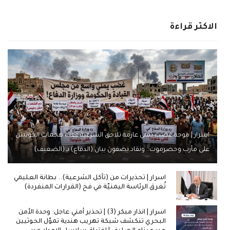
الاكثر قراءة
اسرار | موجة غضب يمني عارمة تلاحق الشرعية عقب هجمات الحوثيين
على مأرب وحضرموت.. ونقاد يصفون بيان (الدفاع) بـ (الضعيف)
اسرار | تحذيرات من (تآكل الشرعية).. بطانة العليمي
تُغرق الرئاسة اليمنيّة في فخ (القرارات المنفردة)
اسرار | انذار مبكر (3) | تحذير أمني عاجل: وحدة الأمن
البحري تنكشف شبكة تهريب هندية تموّل الحوثيين