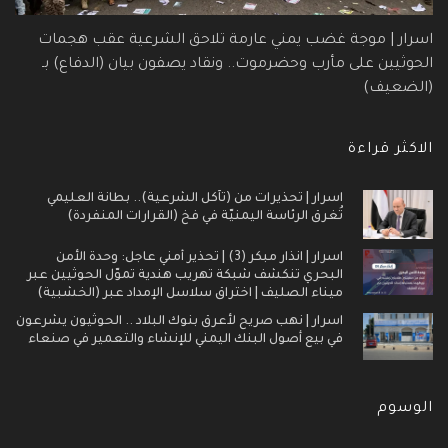
اسرار | موجة غضب يمني عارمة تلاحق الشرعية عقب هجمات
الحوثيين على مأرب وحضرموت.. ونقاد يصفون بيان (الدفاع) بـ
(الضعيف)
الاكثر قراءة
اسرار | تحذيرات من (تآكل الشرعية).. بطانة العليمي
تُغرق الرئاسة اليمنيّة في فخ (القرارات المنفردة)
اسرار | انذار مبكر (3) | تحذير أمني عاجل: وحدة الأمن
البحري تنكشف شبكة تهريب هندية تموّل الحوثيين عبر
ميناء الصليف | اختراق سلاسل الإمداد عبر (الخشبية)
اسرار | نهب صريح لأعرق بنوك البلاد .. الحوثيون يشرعون
في بيع أصول البنك اليمني للإنشاء والتعمير في صنعاء
الوسوم