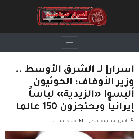
اسرار| لــ الشرق الأوسط ..
وزير الأوقاف: الحوثيون
ألبسوا «الزيدية» لباساً
إيرانياً ويحتجزون 150 عالما
أسرار سياسية - خاص
منذ 8 سنوات