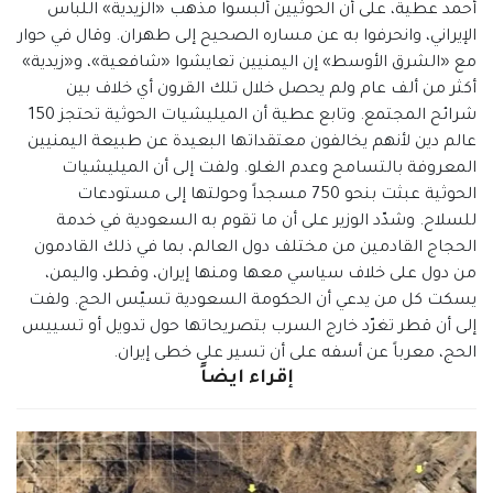
أحمد عطية، على أن الحوثيين ألبسوا مذهب «الزيدية» اللباس
الإيراني، وانحرفوا به عن مساره الصحيح إلى طهران. وقال في حوار
مع «الشرق الأوسط» إن اليمنيين تعايشوا «شافعية»، و«زيدية»
أكثر من ألف عام ولم يحصل خلال تلك القرون أي خلاف بين
شرائح المجتمع. وتابع عطية أن الميليشيات الحوثية تحتجز 150
عالم دين لأنهم يخالفون معتقداتها البعيدة عن طبيعة اليمنيين
المعروفة بالتسامح وعدم الغلو. ولفت إلى أن الميليشيات
الحوثية عبثت بنحو 750 مسجداً وحولتها إلى مستودعات
للسلاح. وشدّد الوزير على أن ما تقوم به السعودية في خدمة
الحجاج القادمين من مختلف دول العالم، بما في ذلك القادمون
من دول على خلاف سياسي معها ومنها إيران، وقطر، واليمن،
يسكت كل من يدعي أن الحكومة السعودية تسيّس الحج. ولفت
إلى أن قطر تغرّد خارج السرب بتصريحاتها حول تدويل أو تسييس
الحج، معرباً عن أسفه على أن تسير على خطى إيران.
إقراء ايضاً