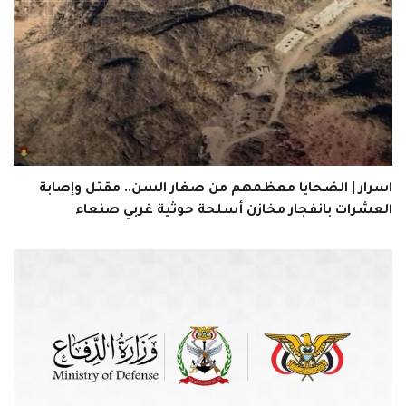
اسرار | الضحايا معظمهم من صغار السن.. مقتل وإصابة
العشرات بانفجار مخازن أسلحة حوثية غربي صنعاء