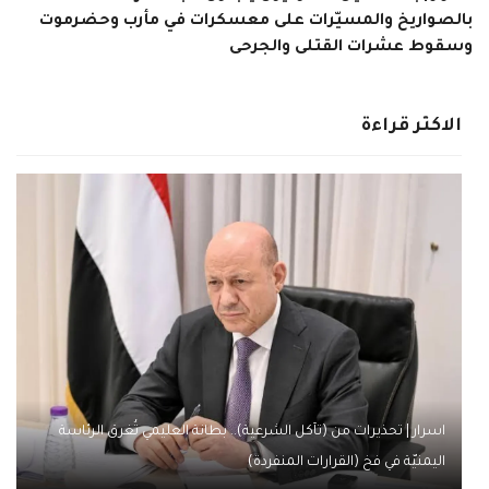
بالصواريخ والمسيّرات على معسكرات في مأرب وحضرموت
وسقوط عشرات القتلى والجرحى
الاكثر قراءة
اسرار | تحذيرات من (تآكل الشرعية).. بطانة العليمي تُغرق الرئاسة
اليمنيّة في فخ (القرارات المنفردة)