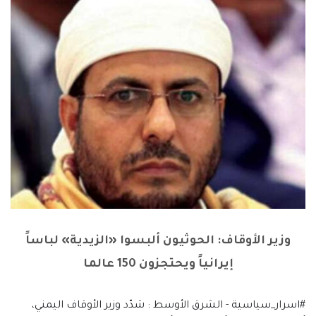
وزير الأوقاف: الحوثيون ألبسوا «الزيدية» لباساً
إيرانياً ويحتجزون 150 عالما
#اسرار_سياسية - الشرق الأوسط : شدّد وزير الأوقاف اليمني،