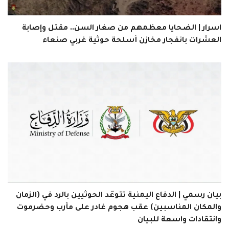
اسرار | الضحايا معظمهم من صغار السن.. مقتل وإصابة
العشرات بانفجار مخازن أسلحة حوثية غربي صنعاء
بيان رسمي | الدفاع اليمنية تتوعّد الحوثيين بالرد في (الزمان
والمكان المناسبين) عقب هجوم غادر على مأرب وحضرموت
وانتقادات واسعة للبيان