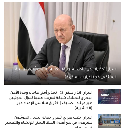
اسرار | تحذيرات من (تآكل الشرعية).. بطانة العليمي تُغرق الرئاسة
اليمنيّة في فخ (القرارات المنفردة)
اسرار | انذار مبكر (3) | تحذير أمني عاجل: وحدة الأمن
البحري تنكشف شبكة تهريب هندية تموّل الحوثيين
عبر ميناء الصليف | اختراق سلاسل الإمداد عبر
(الخشبية)
اسرار | نهب صريح لأعرق بنوك البلاد .. الحوثيون
يشرعون في بيع أصول البنك اليمني للإنشاء والتعمير