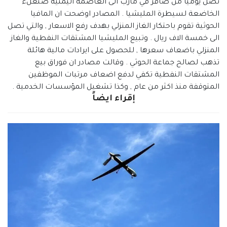
تصل يوميا من صافر في مأرب الى العاصمة اليمنية صنعلء
الخاضعة لسيطرة المليشيا . المصادر اوضحت ان المافيا
الحوثية تقوم باحتكار الغاز المنزلي بهدف رفع الاسعار , والتي تصل
الى خمسة الاف ريال . وتبيع المليشيا المشتقات النفطية والغاز
المنزلي باضعاف سعرها , للحصول على ايرادات مالية هائلة
تذهب لصالح جماعة الحوثي . وقالت مصادر ان فوراق بيع
المشتقات النفطية تكفي لدفع اضعاف مرتبات الموظفين
المتوقفة منذ اكثر من عام , وكذا تشغيل المؤسسات الخدمية .
إقراء ايضاً