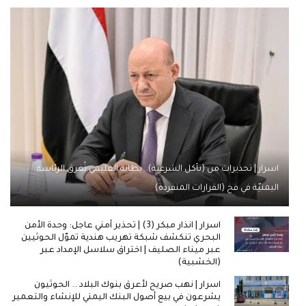
اسرار | تحذيرات من (تآكل الشرعية).. بطانة العليمي تُغرق الرئاسة
اليمنيّة في فخ (القرارات المنفردة)
اسرار | انذار مبكر (3) | تحذير أمني عاجل: وحدة الأمن
البحري تنكشف شبكة تهريب هندية تموّل الحوثيين
عبر ميناء الصليف | اختراق سلاسل الإمداد عبر
(الخشبية)
اسرار | نهب صريح لأعرق بنوك البلاد .. الحوثيون
يشرعون في بيع أصول البنك اليمني للإنشاء والتعمير