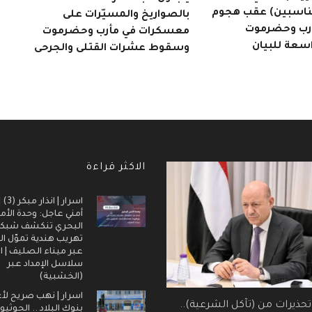
مناسبين) عقب هجوم
بالصواريخ والمسيّرات على
أرب وحضرموت
معسكرات في مأرب وحضرموت
اسعة للبيان
وسقوط عشرات القتلى والجرحى
الاكثر قراءة
اسرار |
أمني عاجل: وحدة الأم
البحري تنكشف شبك
تهريب هندية تموّل ال
عبر ميناء الصليف | ا
سلاسل الإمداد عبر
(الخشبية)
اسرار | نهب صريح لأ
 تحذيرات من (تآكل الشرعية)..
بنوك البلاد .. الحوثيو