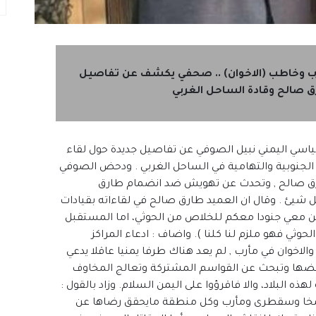
ب وخاطب (الاخوان) .. صحفي يكشف عن تفاصيل
ق صالح وقادة الساحل الغربي
اسي اليمني نبيل الصوفي عن تفاصيل جديدة حول لقاء
الجنوبية والتهامية في الساحل الغربي . ودحض الصوفي
ارق صالح , وتحدث عن تهويش ضد انضمام طارق
 شيئ . وقال ان العميد طارق صالح في لقاءاته بقيادات
 ومن معي جنودا معكم للخلاص من الحوثي، اما المستقبل
ثي فهو ملزم لنا كلنا ). واضاف : ادعاء المراكز
اخوان في مأرب , لم يعد هناك طرفا يمنيا عاقلا يدعي
عضها وتبحث عن القواسم المشتركة وتعالج المخاوف
ذه البلاد، والا فاقرؤوا على اليمن السلام. وزاد بالقول :
مخا وسقطرى ومأرب وكل منطقة مايحقق رضاها عن