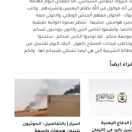
ا متروك للنقاش السياسي، أما المقاتل اليوم فهدفه
ي أنه موكول من الله بظلم اليمنيين وتشريدهم.. وكتب
وك : الاخوان معهم الجيش الوطني، والحوثي معه
ية مجرد هوامش. مضيفا : ننتظر صحوة اخوانية حقيقية
 خالصا، وانضموا للناس الذين يكادون يتوحدون ضدكم..
جعة منكم.. فلا توحدوا الناس ضدكم.. ستجدوا
خاطب قيادات الاصلاح بالقول : البلاد اليوم تغتسل من
الة الشرعية التي هي ايضا تشتكي تقييدكم لها.. وانكم
راء ايضاً
الدفاع اليمنية
اسرار | بالتفاصيل- الحوثيون
يين بالرد في (الزمان
يتبنون هجمات واسعة