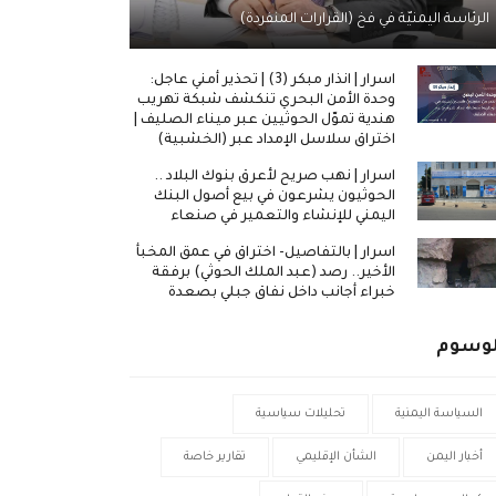
الرئاسة اليمنيّة في فخ (القرارات المنفردة)
اسرار | انذار مبكر (3) | تحذير أمني عاجل:
وحدة الأمن البحري تنكشف شبكة تهريب
هندية تموّل الحوثيين عبر ميناء الصليف |
اختراق سلاسل الإمداد عبر (الخشبية)
اسرار | نهب صريح لأعرق بنوك البلاد ..
الحوثيون يشرعون في بيع أصول البنك
اليمني للإنشاء والتعمير في صنعاء
اسرار | بالتفاصيل- اختراق في عمق المخبأ
الأخير.. رصد (عبد الملك الحوثي) برفقة
خبراء أجانب داخل نفاق جبلي بصعدة
لوسوم
السياسة اليمنية
تحليلات سياسية
أخبار اليمن
الشأن الإقليمي
تقارير خاصة