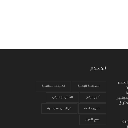
الوسوم
 انذار مبكر (3) | تحذير
السياسة اليمنية
تحليلات سياسية
ن
ة
أخبار اليمن
الشأن الإقليمي
حوثيين
ختراق
تقارير خاصة
كواليس سياسية
صنع القرار
عرق
ن