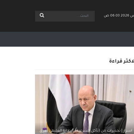
اكثر قراءة
اسرار | تحذيرات من (تآكل الشرعية).. بطانة العليمي تُغرق