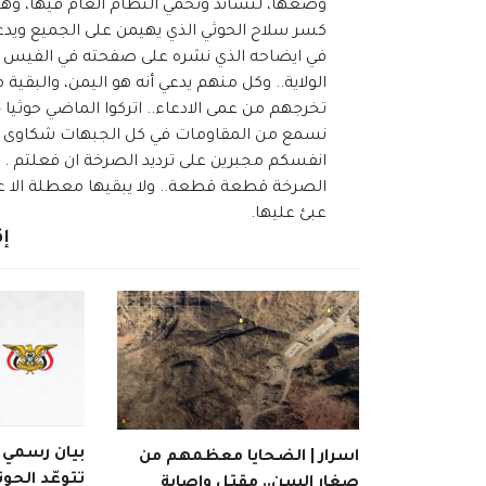
وضعها، لتساند وتحمي النظام العام فيها، وهذ
كسر سلاح الحوثي الذي يهيمن على الجميع ويدع
في ايضاحه الذي نشره على صفحته في الفيس ب
الولاية.. وكل منهم يدعي أنه هو اليمن، والبق
تخرجهم من عمى الادعاء.. اتركوا الماضي حوثيا
نسمع من المقاومات في كل الجبهات شكاوى مو
انفسكم مجبرين على ترديد الصرخة ان فعلتم . و
الصرخة قطعة قطعة.. ولا يبقيها معطلة الا عط
عبئ عليها.
إق
بيان رسمي | 
اسرار | الضحايا معظمهم من
تتوعّد الحوث
صغار السن.. مقتل وإصابة