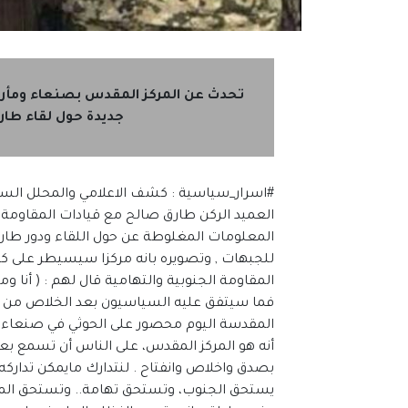
تحدث عن المركز المقدس بصنعاء ومأر
جديدة حول لقاء طار
#اسرار_سياسية : كشف الاعلامي والمحلل السي
العميد الركن طارق صالح مع قيادات المقاومة 
المعلومات المغلوطة عن حول اللقاء ودور ط
للجبهات , وتصويره بانه مركزا سيسيطر على كل
المقاومة الجنوبية والتهامية قال لهم : ( أنا
فما سيتفق عليه السياسيون بعد الخلاص من الحو
المقدسة اليوم محصور على الحوثي في صنعاء وال
أنه هو المركز المقدس، على الناس أن تسمع ب
بصدق واخلاص وانفتاح . لنتدارك مايمكن تداركه له
يستحق الجنوب، وتستحق تهامة.. وتستحق ال