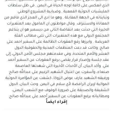
الذي انعكس على كافة اوجه الحياة في اليمن , في ظل سلطات
المليشيات الحوثية القمعية , وضبابية المشروع الوطني
وتبايناته في الجهة المقابلة , وهو ما ادى الى العجز الذي فاقم من
المعاناة والاستنزاف. وقال مواطنون ان المامول بعد المتغيرات
الاخيرة التي حدثت بعد انتفاضة الثاني من ديسمبر هو ان يتناغم
المجتمع الدولي مع هذه المتغيرات التي تلبي مطالب الفئة
العريضة . وابرزها رفع العقوبات الظالمة على السفير احمد علي
صالح. وكانت قد دعت المنظمات المدنية والحقوقية الدول
العشر والأمم المتحدة، وفي مقدمتهم مجلس الأمن الدولي، إلى
عقد جلسة وإصدار قرار يقضي برفع العقوبات عن السفير أحمد
علي. وأكد البيان، أن الأحداث الأخيرة التي شهدتها العاصمة
صنعاء، وأسفرت عن اغتيال الشهيد الزعيم علي عبدالله صالح
ورفيقه الشهيد عارف عوض الزوكا، كشفت عن المؤامرة الحوثية
الموالية لإيران الرافضة لأي سلام في اليمن. وحث البيان، الدول
الشقيقة والصديقة على ضرورة الوقوف مع الشعب اليمني،
ومطالباته برفع العقوبات عن السفير أحمد علي عبدالله صالح.
إقراء ايضاً