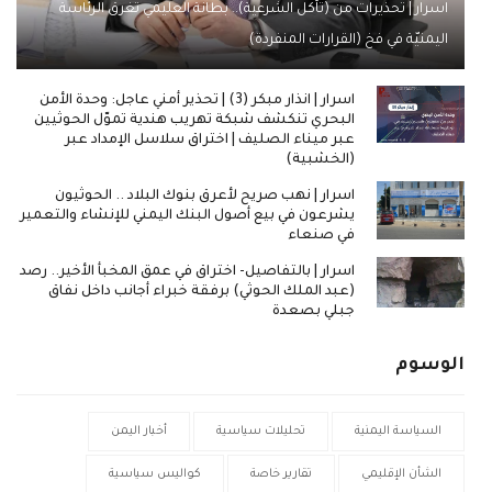
اسرار | تحذيرات من (تآكل الشرعية).. بطانة العليمي تُغرق الرئاسة
اليمنيّة في فخ (القرارات المنفردة)
اسرار | انذار مبكر (3) | تحذير أمني عاجل: وحدة الأمن
البحري تنكشف شبكة تهريب هندية تموّل الحوثيين
عبر ميناء الصليف | اختراق سلاسل الإمداد عبر
(الخشبية)
اسرار | نهب صريح لأعرق بنوك البلاد .. الحوثيون
يشرعون في بيع أصول البنك اليمني للإنشاء والتعمير
في صنعاء
اسرار | بالتفاصيل- اختراق في عمق المخبأ الأخير.. رصد
(عبد الملك الحوثي) برفقة خبراء أجانب داخل نفاق
جبلي بصعدة
الوسوم
السياسة اليمنية
تحليلات سياسية
أخبار اليمن
الشأن الإقليمي
تقارير خاصة
كواليس سياسية