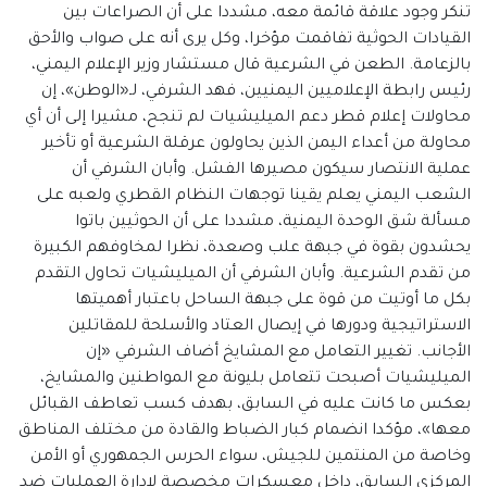
تنكر وجود علاقة قائمة معه، مشددا على أن الصراعات بين
القيادات الحوثية تفاقمت مؤخرا، وكل يرى أنه على صواب والأحق
بالزعامة. الطعن في الشرعية قال مستشار وزير الإعلام اليمني،
رئيس رابطة الإعلاميين اليمنيين، فهد الشرفي، لـ«الوطن»، إن
محاولات إعلام قطر دعم الميليشيات لم تنجح، مشيرا إلى أن أي
محاولة من أعداء اليمن الذين يحاولون عرقلة الشرعية أو تأخير
عملية الانتصار سيكون مصيرها الفشل. وأبان الشرفي أن
الشعب اليمني يعلم يقينا توجهات النظام القطري ولعبه على
مسألة شق الوحدة اليمنية، مشددا على أن الحوثيين باتوا
يحشدون بقوة في جبهة علب وصعدة، نظرا لمخاوفهم الكبيرة
من تقدم الشرعية. وأبان الشرفي أن الميليشيات تحاول التقدم
بكل ما أوتيت من قوة على جبهة الساحل باعتبار أهميتها
الاستراتيجية ودورها في إيصال العتاد والأسلحة للمقاتلين
الأجانب. تغيير التعامل مع المشايخ أضاف الشرفي «إن
الميليشيات أصبحت تتعامل بليونة مع المواطنين والمشايخ،
بعكس ما كانت عليه في السابق، بهدف كسب تعاطف القبائل
معها»، مؤكدا انضمام كبار الضباط والقادة من مختلف المناطق
وخاصة من المنتمين للجيش، سواء الحرس الجمهوري أو الأمن
المركزي السابق، داخل معسكرات مخصصة لإدارة العمليات ضد