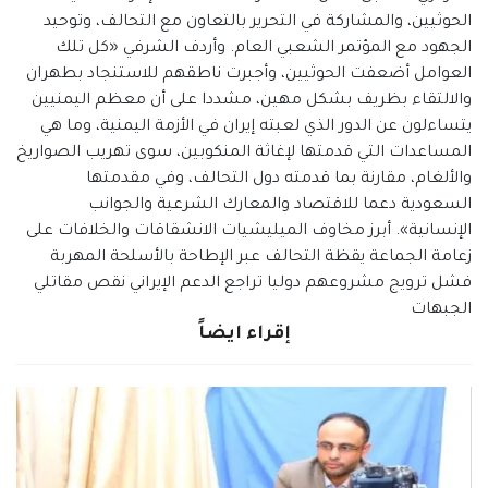
الحوثيين، والمشاركة في التحرير بالتعاون مع التحالف، وتوحيد
الجهود مع المؤتمر الشعبي العام. وأردف الشرفي «كل تلك
العوامل أضعفت الحوثيين، وأجبرت ناطقهم للاستنجاد بطهران
والالتقاء بظريف بشكل مهين، مشددا على أن معظم اليمنيين
يتساءلون عن الدور الذي لعبته إيران في الأزمة اليمنية، وما هي
المساعدات التي قدمتها لإغاثة المنكوبين، سوى تهريب الصواريخ
والألغام، مقارنة بما قدمته دول التحالف، وفي مقدمتها
السعودية دعما للاقتصاد والمعارك الشرعية والجوانب
الإنسانية». أبرز مخاوف الميليشيات الانشقاقات والخلافات على
زعامة الجماعة يقظة التحالف عبر الإطاحة بالأسلحة المهربة
فشل ترويج مشروعهم دوليا تراجع الدعم الإيراني نقص مقاتلي
الجبهات
إقراء ايضاً