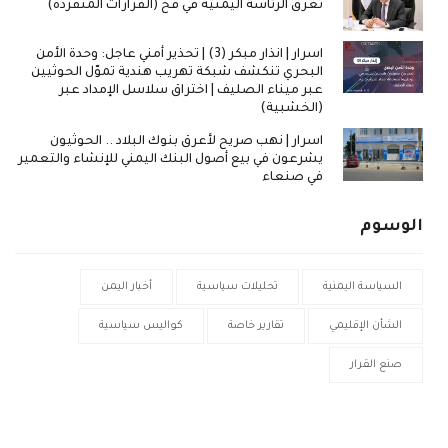
تُغرق الرئاسة اليمنيّة في فخ (القرارات المنفردة)
اسرار | انذار مبكر (3) | تحذير أمني عاجل: وحدة الأمن
البحري تنكشف شبكة تهريب هندية تموّل الحوثيين
عبر ميناء الصليف | اختراق سلاسل الإمداد عبر
(الخشبية)
اسرار | نهب صريح لأعرق بنوك البلاد .. الحوثيون
يشرعون في بيع أصول البنك اليمني للإنشاء والتعمير
في صنعاء
الوسوم
السياسة اليمنية
تحليلات سياسية
أخبار اليمن
الشأن الإقليمي
تقارير خاصة
كواليس سياسية
صنع القرار