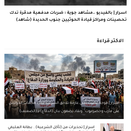
اسرار | بالفيديو ..مشاهد جوية : ضربات مدفعية مدمّرة تدك
تحصينات ومراكز قيادة الحوثيين جنوب الحديدة (شاهد)
الاكثر قراءة
اسرار | موجة غضب يمني عارمة تلاحق الشرعية عقب هجمات الحوثيين
على مأرب وحضرموت.. ونقاد يصفون بيان (الدفاع) بـ (الضعيف)
اسرار | تحذيرات من (تآكل الشرعية).. بطانة العليمي