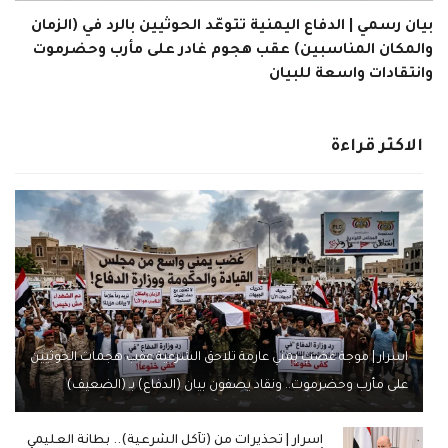
بيان رسمي | الدفاع اليمنية تتوعّد الحوثيين بالرد في (الزمان
والمكان المناسبين) عقب هجوم غادر على مأرب وحضرموت
وانتقادات واسعة للبيان
الاكثر قراءة
اسرار | موجة غضب يمني عارمة تلاحق الشرعية عقب هجمات الحوثيين
على مأرب وحضرموت.. ونقاد يصفون بيان (الدفاع) بـ (الضعيف)
اسرار | تحذيرات من (تآكل الشرعية).. بطانة العليمي