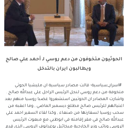
الحوثيون متخوفون من دعم روسي لـ أحمد علي صالح
ويطالبون ايران بالتدخل
#اسرار_سياسية- قالت مصادر سياسية ان مليشيا الحوثي
متخوفة من دعم روسي لنجل الرئيس الراحل علي عبدالله صالح .
واشارت المصادر ان الحوثيين استشعروا غضبا روسيا منهم بعد
اغتيالهم للرئيس صالح مطلع ديسمبر الماضي , وما اعقبه من
سحب روسيا لسفارتها من صنعاء , وكذا لقاء السفير احمد علي
عبدالله صالح في مقر إقامته في ابوظبي مع مبعوث الرئيس
الروسي ونائب وزير الخارجية ميخائيل بوغدانوف الروسي الذي قدم