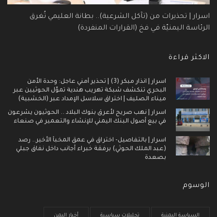
اسرار | تحذيرات من (تآكل الشرعية).. بطانة العليمي تُغرق
الرئاسة اليمنيّة في فخ (القرارات المنفردة)
الاكثر قراءة
اسرار | انذار مبكر (3) | تحذير أمني عاجل: وحدة الأمن
البحري تنكشف شبكة تهريب هندية تموّل الحوثيين عبر
ميناء الصليف | اختراق سلاسل الإمداد عبر (الخشبية)
اسرار | نهب صريح لأعرق بنوك البلاد .. الحوثيون يشرعون
في بيع أصول البنك اليمني للإنشاء والتعمير في صنعاء
اسرار | بالتفاصيل- اختراق في عمق المخبأ الأخير.. رصد
(عبد الملك الحوثي) برفقة خبراء أجانب داخل نفاق جبلي
بصعدة
الوسوم
السياسة اليمنية
تحليلات سياسية
أخبار اليمن