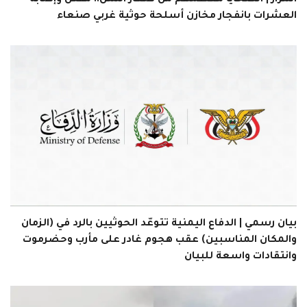
اسرار | الضحايا معظمهم من صغار السن.. مقتل وإصابة
العشرات بانفجار مخازن أسلحة حوثية غربي صنعاء
بيان رسمي | الدفاع اليمنية تتوعّد الحوثيين بالرد في (الزمان
والمكان المناسبين) عقب هجوم غادر على مأرب وحضرموت
وانتقادات واسعة للبيان