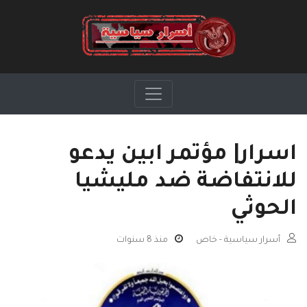
اسرار| مؤتمر ابين يدعو
للانتفاضة ضد مليشيا
الحوثي
أسرار سياسية - خاص
منذ 8 سنوات