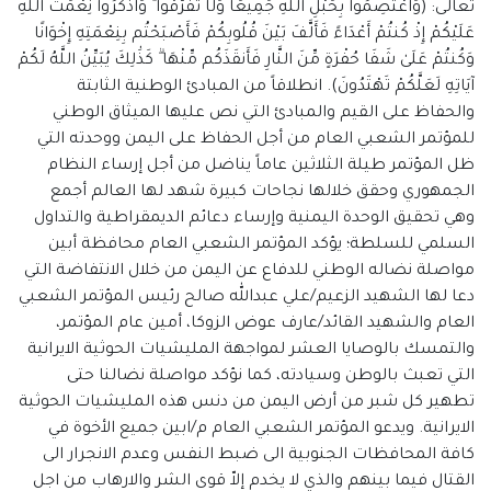
تعالى: (وَاعْتَصِمُوا بِحَبْلِ اللَّهِ جَمِيعًا وَلَا تَفَرَّقُوا ۚ وَاذْكُرُوا نِعْمَتَ اللَّهِ
عَلَيْكُمْ إِذْ كُنتُمْ أَعْدَاءً فَأَلَّفَ بَيْنَ قُلُوبِكُمْ فَأَصْبَحْتُم بِنِعْمَتِهِ إِخْوَانًا
وَكُنتُمْ عَلَىٰ شَفَا حُفْرَةٍ مِّنَ النَّارِ فَأَنقَذَكُم مِّنْهَا ۗ كَذَٰلِكَ يُبَيِّنُ اللَّهُ لَكُمْ
آيَاتِهِ لَعَلَّكُمْ تَهْتَدُونَ). انطلاقاً من المبادئ الوطنية الثابتة
والحفاظ على القيم والمبادئ التي نص عليها الميثاق الوطني
للمؤتمر الشعبي العام من أجل الحفاظ على اليمن ووحدته التي
ظل المؤتمر طيلة الثلاثين عاماً يناضل من أجل إرساء النظام
الجمهوري وحقق خلالها نجاحات كبيرة شهد لها العالم أجمع
وهي تحقيق الوحدة اليمنية وإرساء دعائم الديمقراطية والتداول
السلمي للسلطة؛ يؤكد المؤتمر الشعبي العام محافظة أبين
مواصلة نضاله الوطني للدفاع عن اليمن من خلال الانتفاضة التي
دعا لها الشهيد الزعيم/علي عبدالله صالح رئيس المؤتمر الشعبي
العام والشهيد القائد/عارف عوض الزوكا، أمين عام المؤتمر،
والتمسك بالوصايا العشر لمواجهة المليشيات الحوثية الايرانية
التي تعبث بالوطن وسيادته، كما نؤكد مواصلة نضالنا حتى
تطهير كل شبر من أرض اليمن من دنس هذه المليشيات الحوثية
الايرانية. ويدعو المؤتمر الشعبي العام م/ابين جميع الأخوة في
كافة المحافظات الجنوبية الى ضبط النفس وعدم الانجرار الى
القتال فيما بينهم والذي لا يخدم إلاّ قوى الشر والارهاب من اجل