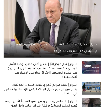
اسرار | تحذيرات من (تآكل الشرعية).. بطانة العليمي تُغرق الرئاسة
اليمنيّة في فخ (القرارات المنفردة)
اسرار | انذار مبكر (3) | تحذير أمني عاجل: وحدة الأمن
البحري تنكشف شبكة تهريب هندية تموّل الحوثيين
عبر ميناء الصليف | اختراق سلاسل الإمداد عبر
(الخشبية)
اسرار | نهب صريح لأعرق بنوك البلاد .. الحوثيون
يشرعون في بيع أصول البنك اليمني للإنشاء والتعمير
في صنعاء
اسرار | بالتفاصيل- اختراق في عمق المخبأ الأخير.. رصد
(عبد الملك الحوثي) برفقة خبراء أجانب داخل نفاق