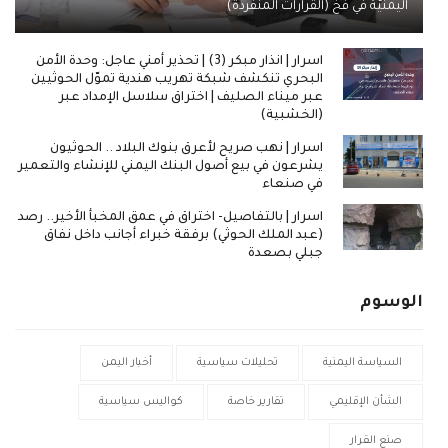
اليمنيّة في فخ (القرارات المنفردة)
اسرار | انذار مبكر (3) | تحذير أمني عاجل: وحدة الأمن
البحري تنكشف شبكة تهريب هندية تموّل الحوثيين
عبر ميناء الصليف | اختراق سلاسل الإمداد عبر
(الخشبية)
اسرار | نهب صريح لأعرق بنوك البلاد .. الحوثيون
يشرعون في بيع أصول البنك اليمني للإنشاء والتعمير
في صنعاء
اسرار | بالتفاصيل- اختراق في عمق المخبأ الأخير.. رصد
(عبد الملك الحوثي) برفقة خبراء أجانب داخل نفاق
جبلي بصعدة
الوسوم
السياسة اليمنية
تحليلات سياسية
أخبار اليمن
الشأن الإقليمي
تقارير خاصة
كواليس سياسية
صنع القرار