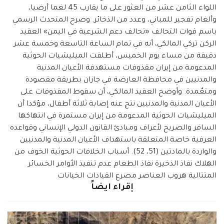
اللواء الثامن عشر من العثور على ما يقارب 45 لغما أرضيا،
وألغام تفجير للمباني، وعدد من الذخائر. وصرح المتحدث الرسمي
باسم قوات التحالف «تحالف دعم الشرعية في اليمن» العقيد
الركن تركي المالكي، أنه في تمام الساعة التاسعة وخمسة عشر
دقيقة من مساء يوم الخميس، أطلقت الميليشيات الحوثية
المدعومة من إيران مقذوفات مستهدفة الأعيان المدنية
والمدنيين في محافظة العارضة في جازان بطريقة مقصودة
ومتعٌمدة. وأوضح العقيد المالكي، أن سقوط المقذوفات على
الأعيان المدنية والمدنيين نتج عنه إصابة ثلاثة أطفال، مؤكدا أن
الميليشيات الحوثية المدعومة من إيران مستمرة في انتهاكها
السافر والصريح لأعراف ومبادئ القانون الدولي الإنساني وقواعده
العرفية خاصة المتعلقة باستهداف الأعيان المدنية والمدنيين
والواردة بالمادتين (51، 52). أسباب الخلافات الحوثية الخوف من
الهلاك نفاذ الذخيرة نفاذ الطعام عدم تنفيذ الأوامر الخسائر
المتتالية هروب العناصر مصرع القيادات الخيانات
إقراء ايضاً