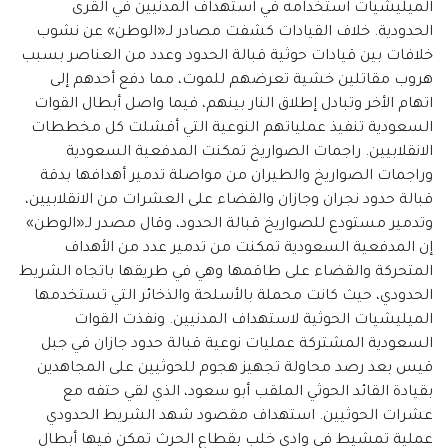
الميليشيات استخدامه في استهداف المدنيين في القرى
الحدودية. خلاف القيادات كشفت مصادر لـ«الوطن» عن نشوب
خلافات بين قيادات حوثية قبالة الحدود وعدد من العناصر بسبب
هروب مقاتلين خشية تعرضهم للموت، مما دفع أحدهم إلى
اتهام الأخر وتبادل إطلاق النار بينهم، فيما واصل أبطال القوات
السعودية تنفيذ عملياتهم النوعية التي أفشلت كل مخططات
الانقلابيين. راجمات الصواريخ تمكنت المدفعية السعودية
وراجمات الصواريخ والطيران من مواصلة تدمير أهدافها بدقة
قبالة حدود نجران وجازان والقضاء على العشرات من الانقلابيين،
وتدمير مستودع للصواريخ قبالة الحدود، وقال مصدر لـ«الوطن»
إن المدفعية السعودية تمكنت من تدمير عدد من الأهداف
المتحركة والقضاء على طاقمها وهي في طريقها باتجاه الشريط
الحدودي، حيث كانت محملة بالأسلحة والذخائر التي تستخدمها
الميليشيات الحوثية لاستهداف المدنيين. ونفذت القوات
السعودية المشتركة عمليات نوعية قبالة حدود جازان في جبل
قيس بعد رصد محاولة تجهيز هجوم للحوثيين على المجاهدين
بقيادة القائد الحوثي الملقب أبو سعود، الذي لقي حتفه مع
عشرات الحوثيين. استهداف مقصود شهد الشريط الحدودي
عملية تمشيط في وادي خلب بقطاع الحرث تمكن فيها أبطال