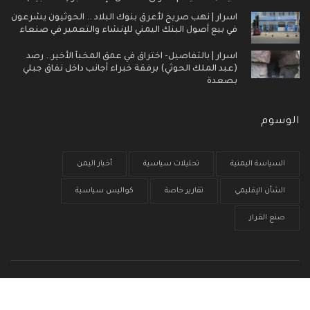
اسرار | نهب صريح لأعرق بنوك البلاد .. الحوثيون يشرعون
في بيع أصول البنك اليمني للإنشاء والتعمير في صنعاء
اسرار | بالتفاصيل- اختراق في عمق المخبأ الأخير.. رصد
(عبد الملك الحوثي) برفقة خبراء أجانب داخل نفاق جبلي
بصعدة
الوسوم
السياسة اليمنية
تحليلات سياسية
أخبار اليمن
الشأن الإقليمي
تقارير خاصة
كواليس سياسية
صنع القرار
الرئيسية
من نحن
سياسية الخصوصية
إتصل بنا