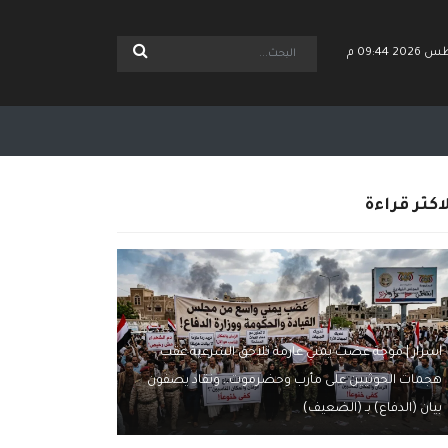
اكثر قراءة
اسرار | موجة غضب يمني عارمة تلاحق الشرعية عقب
هجمات الحوثيين على مأرب وحضرموت.. ونقاد يصفون
بيان (الدفاع) بـ (الضعيف)