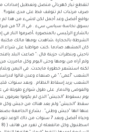
لتقطع تيار كهربائي متصل وتعطيل إمدادات
صرف مرتبات لم تتوقف قط على مدى عقود!! . قالو
بواقع أفضل وغد أجمل لكن لاشيء من هذا لم يأ
بالشارع الرئيسي بالمنصورة ،أضرموا النار في إ
الشرطة بالحجارة ،شاهدت يومها مالك مكتبة ص
كان المشهد صادما ،كنت مواظبا على شراء الصح
ناحيتي وبنظرات حزينة قال :" ضاعت البلد يافتح
ولم أراه من يومها وحتى اليوم وكل مامررت من 
لكنه استشعر خطورة مايحدث. في اليمن وبلدان 
الشعب "أعمى":" في صنعاء وعدن قالوا لادراس
الشعب يريد إسقاط النظام . وبعد سنوات قلي
والفوضى والدمار. على طول شوارع طويلة في عد
سقط "الجيش" ولم يعد هناك من جيش وكل ما
عنها انها "جيش وطني" . بشارع الجامعة بصنعا
وحياة أفضل وبعد 7 سنوات من ذاك