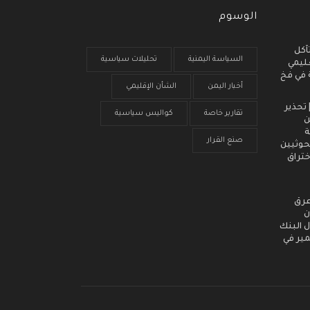
الوسوم
آكل
السياسة اليمنية
تحليلات سياسية
عليمي
ة في فخ
أخبار اليمن
الشأن الإقليمي
 انذار مبكر (3) | تحذير
تقارير خاصة
كواليس سياسية
ن
ة
صنع القرار
حوثيين
ختراق
عرق
ن
 البنك
مير في