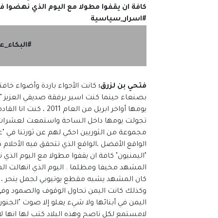
كافة ان يقفوا مطولا مع اليوم الذي نهضوا فيه
#اسرار_سياسية
#البكاء_ع
فتحي بن لزرق:
كانت الأجواء باردة وأضواء خا
بصنعاء حينما كنت اسير برفقة صديقي العزيز "
يومها أواخر ابريل من
تجولت يومها داخل الساحة واستمعت لعشرات ا
مجموعة من الثوريين احكي لهم عن ثورتنا في "ع
"اليمنيون" كافة ان يقفوا مطولا مع اليوم الذي ن
المشهد مخيفا ومظلما . اليوم الذي انهالت الم
كان المشهد يشبه مقطع يوتيوبي لجمل ينحر ،
وكذلك كانت اليمن تحاول الوقوف والصمود وفي
اليمن في أبنائها ولا شيء يعلو إلا صوت "الجنون
لامستمع لكل ناصح وهذه البلاد كتب لها انها ل