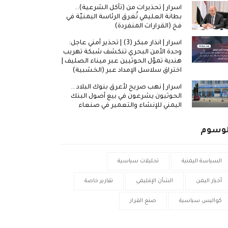
اسرار | تحذيرات من (تآكل الشرعية)..
بطانة العليمي تُغرق الرئاسة اليمنيّة في
فخ (القرارات المنفردة)
اسرار | انذار مبكر (3) | تحذير أمني عاجل:
وحدة الأمن البحري تنكشف شبكة تهريب
هندية تموّل الحوثيين عبر ميناء الصليف |
اختراق سلاسل الإمداد عبر (الخشبية)
اسرار | نهب صريح لأعرق بنوك البلاد ..
الحوثيون يشرعون في بيع أصول البنك
اليمني للإنشاء والتعمير في صنعاء
لوسوم
السياسة اليمنية
تحليلات سياسية
أخبار اليمن
الشأن الإقليمي
تقارير خاصة
كواليس سياسية
صنع القرار