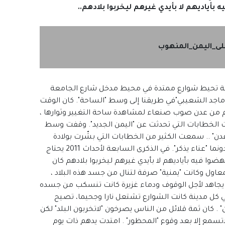
 بأياديهم لا بأيدي غيرهم ليخربوا بلادهم..
لى_اليمن_المنهوب
فتة تحيط شوارع ممتدة في محيط مدخل شارع الجامعة
ماجد الشعيبي"في طريقنا إلى وسط "الساحة". كان الوقت
 العام 2011 ، كنت انا القادم من عدن صوب صنعاء لمشاهدة ساحة التغيير وثوارها ،
لخطابات التي تحدثت عن "اليمن الجديد". وقفت وسط
دن" .. سمعت الكثير من الخطابات التي بشّرت بولادة
الواقع الأفضل ،الواقع الذي تتحقق فيه الأحلام دونما "عناء يذكر". في الذكرى السابعة لأحداث 2011 يحتاج
هضوا فيه بأياديهم لا بأيدي غيرهم ليخربوا بلادهم كان
عاول وكانت "يمنية" صرفة لتنال من جسد هذه البلاد ،
 يجاهد لأجل الوقوف ودماء غزيرة كانت تنسكب من جسده
 كل مدينة كانت الشوارع تشتعل نارا وجحيما، تصيح
" . كان ثمة قلائل من الناس يصرخون "لاتخربون البلد" لكن
اتسمع إلا بعد وقوع "المحظور" . امتدت يدهم ذات يوم