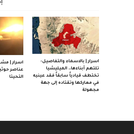
إق
اسرار | بالاسماء والتفاصيل-
اسرار | مشا
تلتهم أبناءها.. الميليشيا
عناصر حوثية
تختطف قيادياً سابقاً فقد عينيه
التحيتا
في معاركها وتقتاده إلى جهة
مجهولة