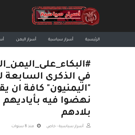
الرئيسية
أسرار سياسية
أسرار اليمن
أسر
#البكاء_على_اليمن_ال
"اليمنيون" كافة ان يق
نهضوا فيه بأياديهم ل
بلادهم
أسرار سياسية - خاص
منذ 8 سنوات