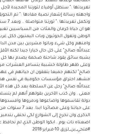
السابعة لوعدها تلتقط "كرمان" هاتفها النقال 
تغريدتها :" سنظل أوفياء لثورتنا المجيدة لأج
واجهته رسالة إشعار نصية مفادها :" تم التحوي
وتكمل 
هو ان حياة كرمان والمئات من السياسيين ت
الوطن وتغول الحوثيون وبات اليمنيون ككل غربا
وامنهم وكل شيء وباتوا مشردين بين مدن الداخ
عبدالله صالح" على كل حال خيارا جيدا لكنه الأق
يشبه سائق يقود شاحنة ضخمة يصدم بها كل ج
وعلى ظهر طاولة خشبية يتسامر العشرات من الع
مشهد احتراق مؤسسات حكومية في نفس هذه الذك
عبدالله صالح" رحل عن السلطة بعد كل هذه ال
معنى . وان كذب الآخرين بقولهم أنهم لم يتسلم
دولة تقاسموها واضاعوها ودمروها وافسدوها وسل
على حياتنا وعلى م
الذكرى وان نخرج إلى الشوارع لكي نحتفي بتدمير ب
اضعناه ذات يوم . ابكوا الوطن الذي لم نحافظ عل
#فتحي_بن_لزرق 10-فبراير-2018