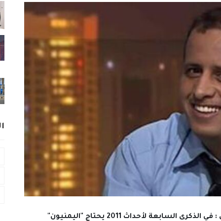
ا
#البكاء_على_اليمن_المنهوب.. فتحي بن لزرق : في الذكرى السابعة لأحداث 2011 يحتاج "اليمنيون"