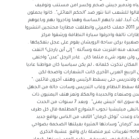
 مياه وتدمير جيش ضخم وكسر امن مستتب وتوقيف
ا للشعب اننا نثور ضد "الحكم العائلي".. كانوا يحملون
ت أبدا، لقد باعهم الساسة وهما وتاجروا بهم وباعوهم
بسوق نخاسة سياسي سيء . في الـ 17 من فبراير 2011 حملت كاميرتي وانطلقت مطاردا محتجين انتشروا
طارات تالفة واحرقوا سيارة النظافة ورشقوا مركز
غيرة بركن ساحة الرويشان يقوم على عجل بتفكيكها .
ف منه اقتربت منه وسألته :" إلى أين يارجل؟ التفت
ي ولن يعود شيء مثلما كان . غادر الرجل "عدن" واختفى
المكان تذكرت كلماته ، لم يكن سياسيا كان مواطنا عاديا
الربيع العربي الأخرى كانت الشعارات واضحة لكن
ة ولاتدريس حتى يسقط الرئيس وهتف آخرون قائلين :"
لة سقط النظام وغاب التدريس وسادت حالة من الجهل
ن وصنعاء والحديدة والمكلا وتعز هتف اليمنيون ذات
يوم بسقوط "الجيش" الذي لم يكونوا يعرفون عنه سوى انه "جيش يمني" . وبعد 7 سنوات من الحدث
تبقى ميليشيا تجوب الشوارع المظلمة قال كل طرف
ء وعدت "توكل كرمان" الآلاف من الناس بواقع جديد
 الوعد تتوسد "كرمان" وسادتها المثيرة بفيلتها الضخمة بضواحي
اسطنبول وكل ماتفعله ان تغرد من هاتف ( (note 8 تغريدات غير متصلة باي واقع. عشية الذكرى