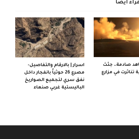
راء ايضاً
هد صادمة.. جثث
اسرار | بالارقام والتفاصيل-
 تناثرت في مزارع
مصرع 26 حوثياً بانفجار داخل
نفق سري لتجميع الصواريخ
الباليستية غربي صنعاء