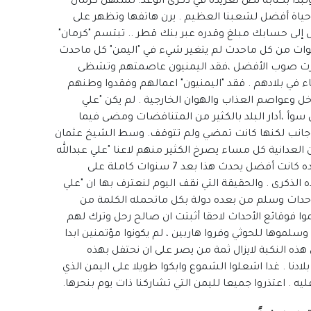
وتبدأ بكتابة نص تغريدة في ذكرى الوعد. تستهل كرمان
ل حياة أفضل لشعبنا العظيم . يرن هاتفها وتظهر على
ل إلى حسابك مبلغ وقدره عبر بنك قطر .. تبتسم "كرمان"
تغريدتها :" ثورتنا متواصلة .. وبعد 7 سنوات من كل ماحدث لم يتغير شيء في "اليمن" كل ماحدث
غيرت صوب الأفضل ،فقد اليمنيون عاصمتهم وتشظى
ء في بلادهم . فقد "اليمنيون" اعمالهم وفقدوا وطنهم
ل وعواصم العذاب والهوان الخارجية . لم يكن "علي
ل سوأ ،أدار البلد بالكثير من المتناقضات ومضى فيما
انب لكنها كانت تمضي ولم تتوقف. وسط الشيخ عثمان
دانية كل مساء يصرخ الكثير منهم لاعنا "علي عبدالله
صالح" لكنهم جميعا يتفقون ان حياتهم في عهده كانت أفضل يحدث هذا بعد 7 سنوات كاملة على
رى . والحقيقة التي نقف اليوم لنعترف بها ان "علي
أحداث وسلم من بعده دولة بكل ماتحمله الكلمة من
وا فوقائع الأحداث لاحقا أثبتت ان صالح رحل وترك لهم
موها للحوثي وفروا هاربين ، لم يكونوا مؤتمنين ابدا
صائرنا ابدا. بعد 7 سنوات من هذه النكبة لايزال ثمة من يصر على ان نحتفل بهذه
لادنا . غدا اشعلوا الشموع وابكوا طويلا على اليمن الذي
يه . اعتذروا جميعا لليمن التي تشاركنا ذات يوم بنحرها.