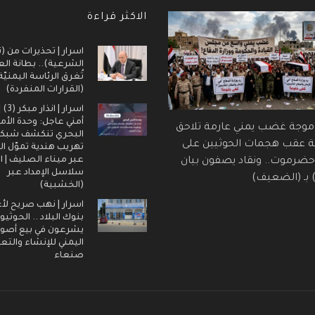
الاكثر قراءة
اسرار | تحذيرات من (ت
الشرعية).. بطانة ال
تُغرق الرئاسة اليمنيّ
(القرارات المنفردة)
اسرار |
أمني عاجل: وحدة الأم
 موجة غضب يمني عارمة تلاحق
البحري تنكشف شبك
ة عقب هجمات الحوثيين على
تهريب هندية تموّل ال
عبر ميناء الصليف | ا
ضرموت.. ونقاد يصفون بيان
سلاسل الإمداد عبر
) بـ (الضعيف)
(الخشبية)
اسرار | نهب صريح لأ
بنوك البلاد .. الحوثيو
يشرعون في بيع أصول
اليمني للإنشاء والتع
صنعاء