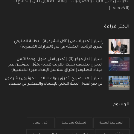
الحوثيين على مأرب وحضرموت.. ونقاد يصفون بيان (الدفاع) بـ
(الضعيف)
الاكثر قراءة
اسرار | تحذيرات من (تآكل الشرعية).. بطانة العليمي
تُغرق الرئاسة اليمنيّة في فخ (القرارات المنفردة)
اسرار | انذار مبكر (3) | تحذير أمني عاجل: وحدة الأمن
البحري تنكشف شبكة تهريب هندية تموّل الحوثيين عبر
ميناء الصليف | اختراق سلاسل الإمداد عبر (الخشبية)
اسرار | نهب صريح لأعرق بنوك البلاد .. الحوثيون يشرعون
في بيع أصول البنك اليمني للإنشاء والتعمير في صنعاء
الوسوم
السياسة اليمنية
تحليلات سياسية
أخبار اليمن