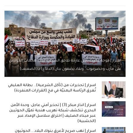
اسرار | موجة غضب يمني عارمة تلاحق الشرعية عقب هجمات الحوثيين
على مأرب وحضرموت.. ونقاد يصفون بيان (الدفاع) بـ (الضعيف)
اسرار | تحذيرات من (تآكل الشرعية).. بطانة العليمي
تُغرق الرئاسة اليمنيّة في فخ (القرارات المنفردة)
اسرار | انذار مبكر (3) | تحذير أمني عاجل: وحدة الأمن
البحري تنكشف شبكة تهريب هندية تموّل الحوثيين
عبر ميناء الصليف | اختراق سلاسل الإمداد عبر
(الخشبية)
اسرار | نهب صريح لأعرق بنوك البلاد .. الحوثيون