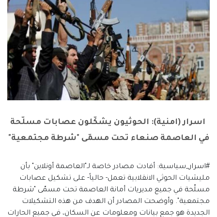
اسرار (امنية): الحوثيون يشكّلون عصابات مسلّحة
في العاصمة صنعاء تحت مسمّى "شرطة مجتمعية"
#اسرار_سياسية: أفادت مصادر خاصة لـ"العاصمة أونلاين" بأن
مليشيات الحوثي الانقلابية تعمل- حالياً- على تشكيل عصابات
مسلّحة في جميع مديريات أمانة العاصمة تحت مسمّى "شرطة
مجتمعية". وأوضحت المصادر أن الهدف من هذه التشكيلات
الجديدة هو جمع بيانات ومعلومات عن السكان، في جميع الحارات