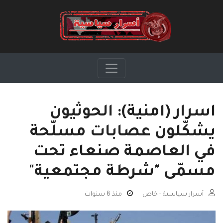
اسرار (امنية): الحوثيون
يشكّلون عصابات مسلّحة
في العاصمة صنعاء تحت
مسمّى "شرطة مجتمعية"
أسرار سياسية - خاص
منذ 8 سنوات