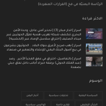
الرئاسة اليمنيّة في فخ (القرارات المنفردة)
الاكثر قراءة
اسرار | انذار مبكر (3) | تحذير أمني عاجل: وحدة الأمن
البحري تنكشف شبكة تهريب هندية تموّل الحوثيين عبر
ميناء الصليف | اختراق سلاسل الإمداد عبر (الخشبية)
اسرار | نهب صريح لأعرق بنوك البلاد .. الحوثيون يشرعون
في بيع أصول البنك اليمني للإنشاء والتعمير في صنعاء
اسرار | بالتفاصيل- اختراق في عمق المخبأ الأخير.. رصد
(عبد الملك الحوثي) برفقة خبراء أجانب داخل نفاق جبلي
بصعدة
الوسوم
السياسة اليمنية
تحليلات سياسية
أخبار اليمن
الشأن الإقليمي
تقارير خاصة
كواليس سياسية