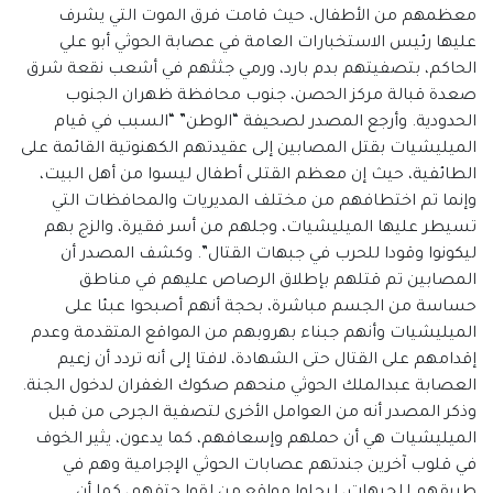
معظمهم من الأطفال، حيث قامت فرق الموت التي يشرف
عليها رئيس الاستخبارات العامة في عصابة الحوثي أبو علي
الحاكم، بتصفيتهم بدم بارد، ورمي جثثهم في أشعب نقعة شرق
صعدة قبالة مركز الحصن، جنوب محافظة ظهران الجنوب
الحدودية. وأرجع المصدر لصحيفة “الوطن” “السبب في قيام
الميليشيات بقتل المصابين إلى عقيدتهم الكهنوتية القائمة على
الطائفية، حيث إن معظم القتلى أطفال ليسوا من أهل البيت،
وإنما تم اختطافهم من مختلف المديريات والمحافظات التي
تسيطر عليها الميليشيات، وجلهم من أسر فقيرة، والزج بهم
ليكونوا وقودا للحرب في جبهات القتال”. وكشف المصدر أن
المصابين تم قتلهم بإطلاق الرصاص عليهم في مناطق
حساسة من الجسم مباشرة، بحجة أنهم أصبحوا عبئا على
الميليشيات وأنهم جبناء بهروبهم من المواقع المتقدمة وعدم
إقدامهم على القتال حتى الشهادة، لافتا إلى أنه تردد أن زعيم
العصابة عبدالملك الحوثي منحهم صكوك الغفران لدخول الجنة.
وذكر المصدر أنه من العوامل الأخرى لتصفية الجرحى من قبل
الميليشيات هي أن حملهم وإسعافهم، كما يدعون، يثير الخوف
في قلوب آخرين جندتهم عصابات الحوثي الإجرامية وهم في
طريقهم للجبهات، ليحلوا مواقع من لقوا حتفهم، كما أن