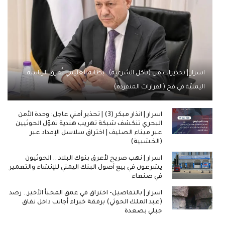
اسرار | تحذيرات من (تآكل الشرعية).. بطانة العليمي تُغرق الرئاسة
اليمنيّة في فخ (القرارات المنفردة)
اسرار | انذار مبكر (3) | تحذير أمني عاجل: وحدة الأمن
البحري تنكشف شبكة تهريب هندية تموّل الحوثيين
عبر ميناء الصليف | اختراق سلاسل الإمداد عبر
(الخشبية)
اسرار | نهب صريح لأعرق بنوك البلاد .. الحوثيون
يشرعون في بيع أصول البنك اليمني للإنشاء والتعمير
في صنعاء
اسرار | بالتفاصيل- اختراق في عمق المخبأ الأخير.. رصد
(عبد الملك الحوثي) برفقة خبراء أجانب داخل نفاق
جبلي بصعدة