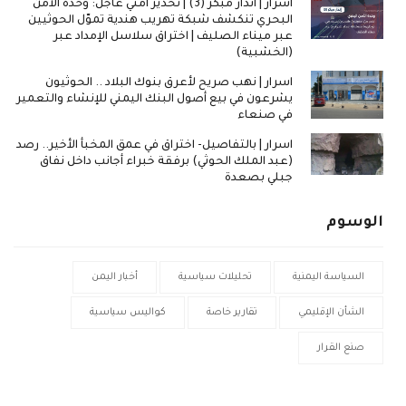
اسرار | انذار مبكر (3) | تحذير أمني عاجل: وحدة الأمن
البحري تنكشف شبكة تهريب هندية تموّل الحوثيين
عبر ميناء الصليف | اختراق سلاسل الإمداد عبر
(الخشبية)
اسرار | نهب صريح لأعرق بنوك البلاد .. الحوثيون
يشرعون في بيع أصول البنك اليمني للإنشاء والتعمير
في صنعاء
اسرار | بالتفاصيل- اختراق في عمق المخبأ الأخير.. رصد
(عبد الملك الحوثي) برفقة خبراء أجانب داخل نفاق
جبلي بصعدة
الوسوم
السياسة اليمنية
تحليلات سياسية
أخبار اليمن
الشأن الإقليمي
تقارير خاصة
كواليس سياسية
صنع القرار