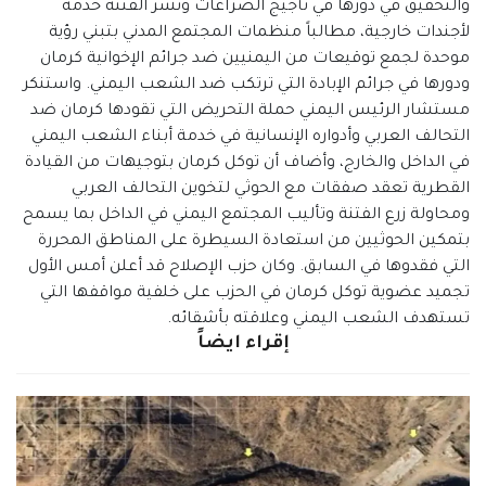
والتحقيق في دورها في تأجيج الصراعات ونشر الفتنة خدمة
لأجندات خارجية، مطالباً منظمات المجتمع المدني بتبني رؤية
موحدة لجمع توقيعات من اليمنيين ضد جرائم الإخوانية كرمان
ودورها في جرائم الإبادة التي ترتكب ضد الشعب اليمني. واستنكر
مستشار الرئيس اليمني حملة التحريض التي تقودها كرمان ضد
التحالف العربي وأدواره الإنسانية في خدمة أبناء الشعب اليمني
في الداخل والخارج، وأضاف أن توكل كرمان بتوجيهات من القيادة
القطرية تعقد صفقات مع الحوثي لتخوين التحالف العربي
ومحاولة زرع الفتنة وتأليب المجتمع اليمني في الداخل بما يسمح
بتمكين الحوثيين من استعادة السيطرة على المناطق المحررة
التي فقدوها في السابق. وكان حزب الإصلاح قد أعلن أمس الأول
تجميد عضوية توكل كرمان في الحزب على خلفية مواقفها التي
تستهدف الشعب اليمني وعلاقته بأشقائه.
إقراء ايضاً