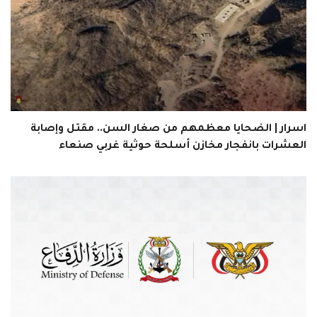
اسرار | الضحايا معظمهم من صغار السن.. مقتل وإصابة
العشرات بانفجار مخازن أسلحة حوثية غربي صنعاء