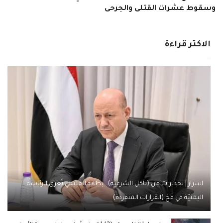
وسقوط عشرات القتلى والجرحى
الاكثر قراءة
اسرار | تحذيرات من (تآكل الشرعية).. بطانة العليمي تُغرق الرئاسة
اليمنيّة في فخ (القرارات المنفردة)