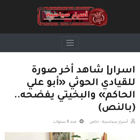
اسرار| شاهد أخر صورة
للقيادي الحوثي «أبو علي
الحاكم» والبخيتي يفضحه..
(بالنص)
أسرار سياسية - خاص
منذ 8 سنوات