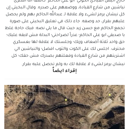
خارج اليمن القيادي الحوثي "ابو علي الحاكم" كاشفاً انه اشترى
نياشين من شارع القيادة، ووضعهم على صدره. وقال البخيتي إن
كل نيشان يرمز لشيء ولا علاقة لـ عبدالله الحاكم بهم ولم يحصل
عليهم بقرار، حد وصفه. جاء ذلك في تعليق البخيتي على صورة
تجمع الحاكم مع حسن زيد حيث قال ما يلي نصه: فيك حاجة غلط
يا صديقي ابو علي الحاكم؛ عذراً لصراحتي؛ البدلة مش لايقه عليك؛
حق واحد ثلاثة أضعاف وزنك؛ وجلستك لا علاقة لها بعسكري
محترف. اجلس لك على الكوت والثوب افضل؛ والنياشين الي
اشتريتهم من شارع القيادة وفعلتهم بصدرك مش حقك؛ كل
نيشان يرمز لشيء لا علاقة لك به ولم تحصل عليه بقرار.
إقراء ايضاً