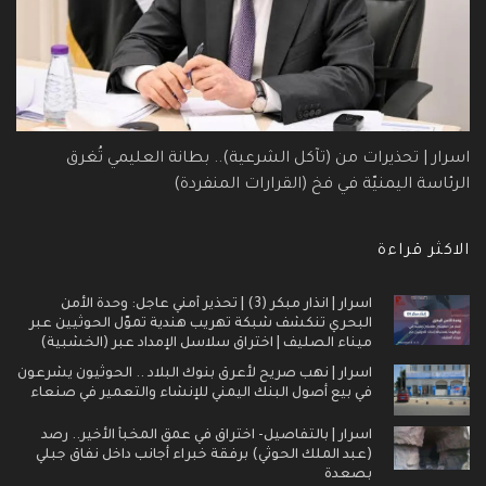
اسرار | تحذيرات من (تآكل الشرعية).. بطانة العليمي تُغرق
الرئاسة اليمنيّة في فخ (القرارات المنفردة)
الاكثر قراءة
اسرار | انذار مبكر (3) | تحذير أمني عاجل: وحدة الأمن
البحري تنكشف شبكة تهريب هندية تموّل الحوثيين عبر
ميناء الصليف | اختراق سلاسل الإمداد عبر (الخشبية)
اسرار | نهب صريح لأعرق بنوك البلاد .. الحوثيون يشرعون
في بيع أصول البنك اليمني للإنشاء والتعمير في صنعاء
اسرار | بالتفاصيل- اختراق في عمق المخبأ الأخير.. رصد
(عبد الملك الحوثي) برفقة خبراء أجانب داخل نفاق جبلي
بصعدة