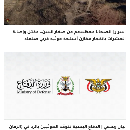
اسرار | الضحايا معظمهم من صغار السن.. مقتل وإصابة
العشرات بانفجار مخازن أسلحة حوثية غربي صنعاء
بيان رسمي | الدفاع اليمنية تتوعّد الحوثيين بالرد في (الزمان