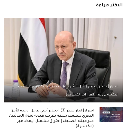
الاكثر قراءة
اسرار | تحذيرات من (تآكل الشرعية).. بطانة العليمي تُغرق الرئاسة
اليمنيّة في فخ (القرارات المنفردة)
اسرار | انذار مبكر (3) | تحذير أمني عاجل: وحدة الأمن
البحري تنكشف شبكة تهريب هندية تموّل الحوثيين
عبر ميناء الصليف | اختراق سلاسل الإمداد عبر
(الخشبية)