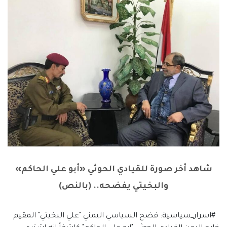
شاهد أخر صورة للقيادي الحوثي «أبو علي الحاكم»
والبخيتي يفضحه.. (بالنص)
#اسرار_سياسية: فضح السياسي اليمني "علي البخيتي" المقيم