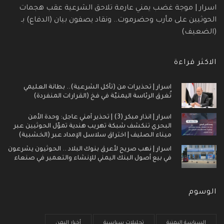
اسرار | موجة غضب يمني عارمة تلاحق الشرعية عقب هجمات
الحوثيين على مأرب وحضرموت.. ونقاد يصفون بيان (الدفاع) بـ
(الضعيف)
الاكثر قراءة
اسرار | تحذيرات من (تآكل الشرعية).. بطانة العليمي
تُغرق الرئاسة اليمنيّة في فخ (القرارات المنفردة)
اسرار | انذار مبكر (3) | تحذير أمني عاجل: وحدة الأمن
البحري تنكشف شبكة تهريب هندية تموّل الحوثيين عبر
ميناء الصليف | اختراق سلاسل الإمداد عبر (الخشبية)
اسرار | نهب صريح لأعرق بنوك البلاد .. الحوثيون يشرعون
في بيع أصول البنك اليمني للإنشاء والتعمير في صنعاء
الوسوم
السياسة اليمنية
تحليلات سياسية
أخبار اليمن