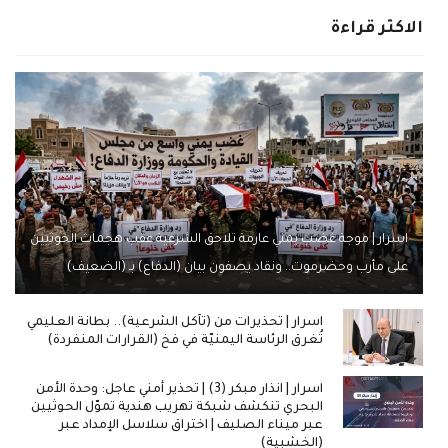
الاكثر قراءة
اسرار | موجة غضب يمني عارمة تلاحق الشرعية عقب هجمات الحوثيين
على مأرب وحضرموت.. ونقاد يصفون بيان (الدفاع) بـ (الضعيف)
اسرار | تحذيرات من (تآكل الشرعية).. بطانة العليمي
تُغرق الرئاسة اليمنيّة في فخ (القرارات المنفردة)
اسرار | انذار مبكر (3) | تحذير أمني عاجل: وحدة الأمن
البحري تنكشف شبكة تهريب هندية تموّل الحوثيين
عبر ميناء الصليف | اختراق سلاسل الإمداد عبر
(الخشبية)